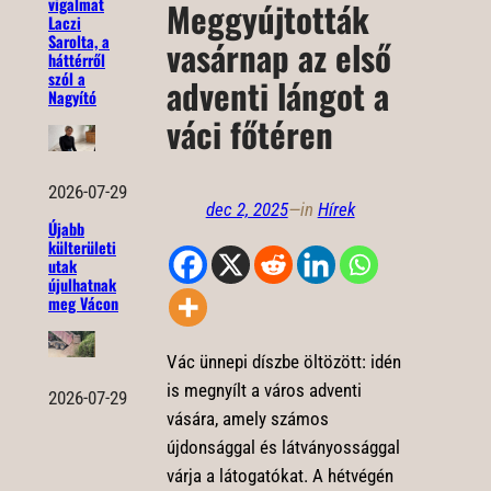
vigalmat
Meggyújtották
Laczi
Sarolta, a
vasárnap az első
háttérről
szól a
adventi lángot a
Nagyító
váci főtéren
2026-07-29
dec 2, 2025
—
in
Hírek
Újabb
külterületi
utak
újulhatnak
meg Vácon
Vác ünnepi díszbe öltözött: idén
is megnyílt a város adventi
2026-07-29
vására, amely számos
újdonsággal és látványossággal
várja a látogatókat. A hétvégén