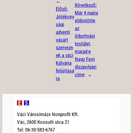
←
Következő:
Előző:
Már 4 napja
Jótékony
eldöntötte
sági
az
adventi
őrbottyáni
vásárt
testület,
szervezn
marad-e
ek a váci
Nagy Feró
Kálvária
díszpolgári
felújításá
címe
→
ra
Váci Városimázs Nonprofit Kft.
Vác, 2600 Kossuth utca 21
Tel: 06-30-583-6767