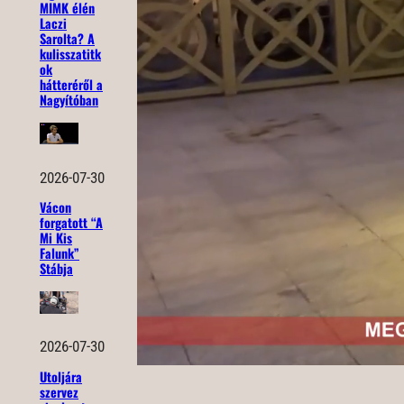
MIMK élén
Laczi
Sarolta? A
kulisszatitk
ok
hátteréről a
Nagyítóban
2026-07-30
Vácon
forgatott “A
Mi Kis
Falunk”
Stábja
2026-07-30
Utoljára
szervez