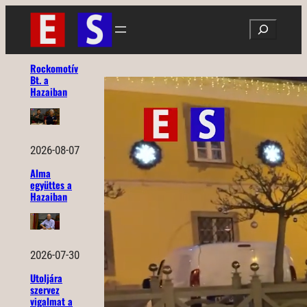
Ugrás
Search
a
tartalomhoz
Rockomotív
Bt. a
Hazaiban
2026-08-07
Alma
együttes a
Hazaiban
2026-07-30
Utoljára
szervez
vigalmat a