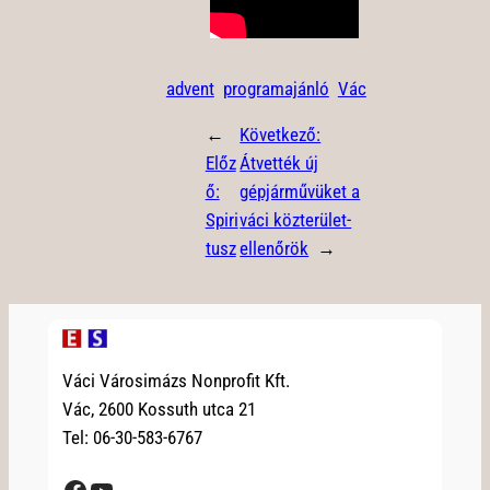
advent
programajánló
Vác
←
Következő:
Előz
Átvették új
ő:
gépjárművüket a
Spiri
váci közterület-
tusz
ellenőrök
→
Váci Városimázs Nonprofit Kft.
Vác, 2600 Kossuth utca 21
Tel: 06-30-583-6767
Facebook
YouTube