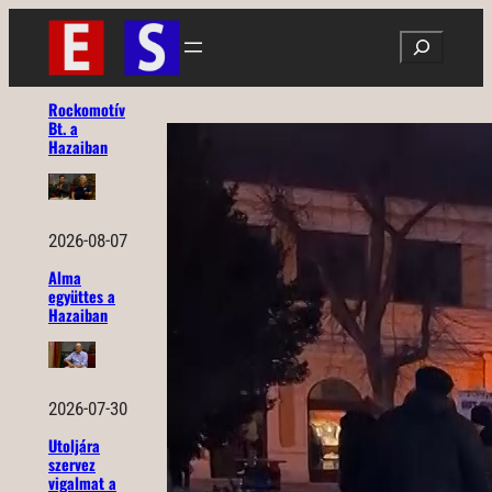
Ugrás
Search
a
tartalomhoz
Rockomotív
Bt. a
Hazaiban
2026-08-07
Alma
együttes a
Hazaiban
2026-07-30
Utoljára
szervez
vigalmat a