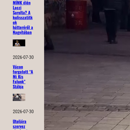
MIMK élén
Laczi
Sarolta? A
kulisszatitk
ok
hátteréről a
Nagyítóban
2026-07-30
Vácon
forgatott “A
Mi Kis
Falunk”
Stábja
2026-07-30
Utoljára
szervez