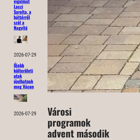
vigalmat
Laczi
Sarolta, a
háttérről
szól a
Nagyító
2026-07-29
Újabb
külterületi
utak
újulhatnak
meg Vácon
Városi
2026-07-29
programok
advent második