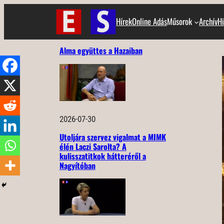
Ugrás
Hírek
Online Adás
Műsorok
Archív
Hi
a
tartalomhoz
Alma együttes a Hazaiban
2026-07-30
Utoljára szervez vigalmat a MIMK
élén Laczi Sarolta? A
kulisszatitkok hátteréről a
Nagyítóban