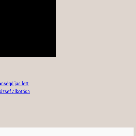
nségdíjas lett
ózsef alkotása