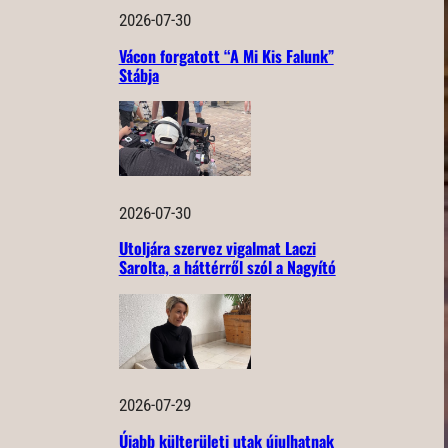
2026-07-30
Vácon forgatott “A Mi Kis Falunk”
Stábja
2026-07-30
Utoljára szervez vigalmat Laczi
Sarolta, a háttérről szól a Nagyító
2026-07-29
Újabb külterületi utak újulhatnak