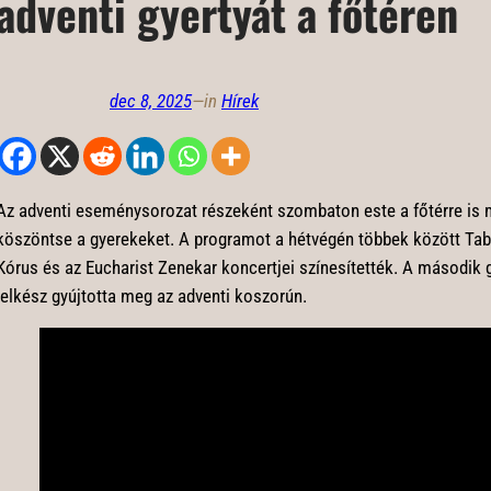
adventi gyertyát a főtéren
dec 8, 2025
—
in
Hírek
Az adventi eseménysorozat részeként szombaton este a főtérre is 
köszöntse a gyerekeket. A programot a hétvégén többek között Tab
Kórus és az Eucharist Zenekar koncertjei színesítették. A második g
lelkész gyújtotta meg az adventi koszorún.