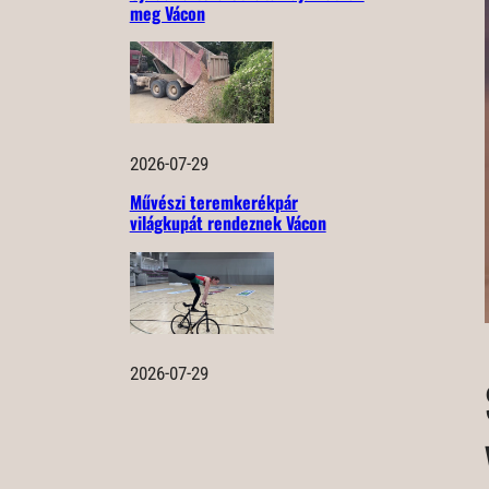
meg Vácon
2026-07-29
Művészi teremkerékpár
világkupát rendeznek Vácon
2026-07-29