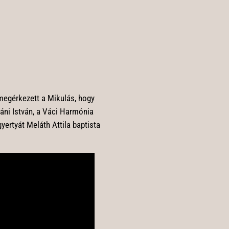
megérkezett a Mikulás, hogy
áni István, a Váci Harmónia
yertyát Meláth Attila baptista