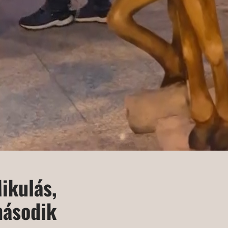
ikulás,
második