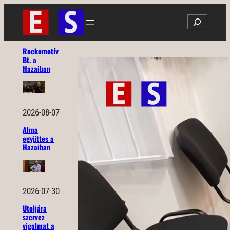
Ugrás
Search
a
tartalomhoz
Rockomotív
Bt. a
Hazaiban
2026-08-07
Alma
együttes a
Hazaiban
2026-07-30
Utoljára
szervez
vigalmat a