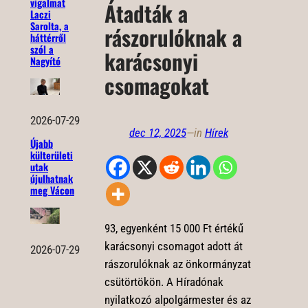
vigalmat
Átadták a
Laczi
Sarolta, a
rászorulóknak a
háttérről
szól a
karácsonyi
Nagyító
csomagokat
2026-07-29
dec 12, 2025
—
in
Hírek
Újabb
külterületi
utak
újulhatnak
meg Vácon
93, egyenként 15 000 Ft értékű
karácsonyi csomagot adott át
2026-07-29
rászorulóknak az önkormányzat
csütörtökön. A Híradónak
nyilatkozó alpolgármester és az