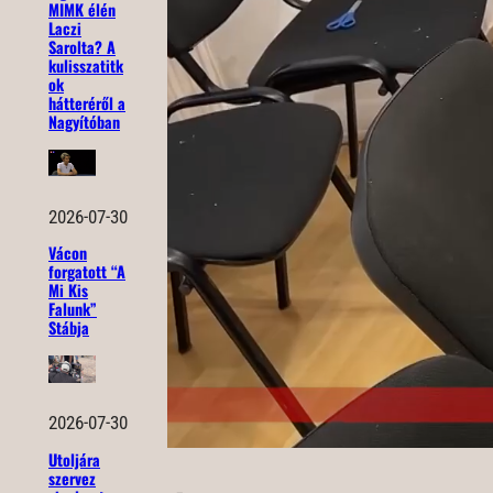
MIMK élén
Laczi
Sarolta? A
kulisszatitk
ok
hátteréről a
Nagyítóban
2026-07-30
Vácon
forgatott “A
Mi Kis
Falunk”
Stábja
2026-07-30
Utoljára
szervez