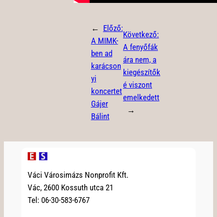
←
Előző:
Következő:
A MIMK-
A fenyőfák
ben ad
ára nem, a
karácson
kiegészítők
yi
é viszont
koncertet
emelkedett
Gájer
→
Bálint
Váci Városimázs Nonprofit Kft.
Vác, 2600 Kossuth utca 21
Tel: 06-30-583-6767