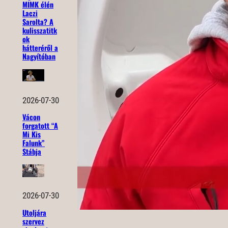
MIMK élén
Laczi
Sarolta? A
kulisszatitk
ok
hátteréről a
Nagyítóban
2026-07-30
Vácon
forgatott “A
Mi Kis
Falunk”
Stábja
2026-07-30
Utoljára
szervez