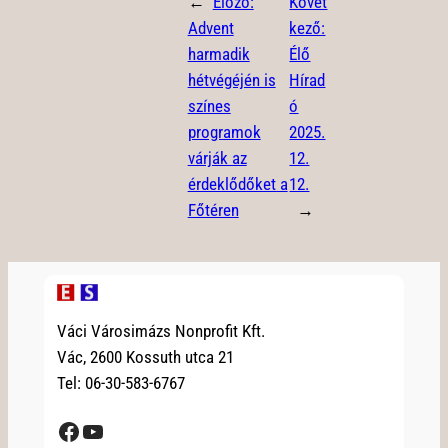
←
Előző:
Követ
Advent
kező:
harmadik
Élő
hétvégéjén is
Hírad
színes
ó
programok
2025.
várják az
12.
érdeklődőket a
12.
Főtéren
→
Váci Városimázs Nonprofit Kft.
Vác, 2600 Kossuth utca 21
Tel: 06-30-583-6767
Facebook
YouTube