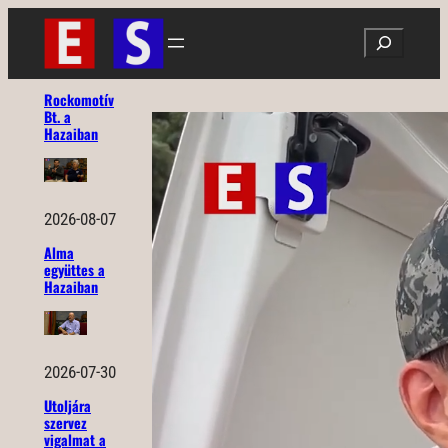
Ugrás
Search
a
tartalomhoz
Rockomotív
Bt. a
Hazaiban
2026-08-07
Alma
együttes a
Hazaiban
2026-07-30
Utoljára
szervez
vigalmat a