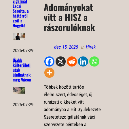
vigalmat
Adományokat
Laczi
Sarolta, a
vitt a HISZ a
háttérről
szól a
rászorulóknak
Nagyító
dec 15, 2025
—
in
Hírek
2026-07-29
Újabb
külterületi
utak
újulhatnak
meg Vácon
Többek között tartós
élelmiszert, édességet, új
ruházati cikkeket vitt
2026-07-29
adományba a Hit Gyülekezete
Szeretetszolgálatának váci
szervezete pénteken a