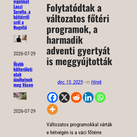
vigalmat
Folytatódtak a
Laczi
Sarolta, a
változatos főtéri
háttérről
szól a
programok, a
Nagyító
harmadik
adventi gyertyát
2026-07-29
is meggyújtották
Újabb
külterületi
utak
újulhatnak
dec 15, 2025
—
in
Hírek
meg Vácon
2026-07-29
Változatos programokkal várták
e hétvégén is a váci főtérre