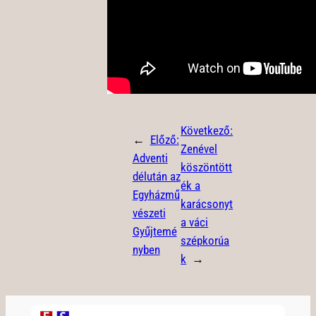
Következő:
←
Előző:
Zenével
Adventi
köszöntött
délután az
ék a
Egyházmű
karácsonyt
vészeti
a váci
Gyűjtemé
szépkorúa
nyben
k
→