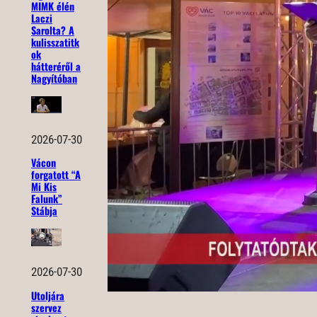
MIMK élén
Laczi
Sarolta? A
kulisszatitk
ok
hátteréről a
Nagyítóban
2026-07-30
Vácon
forgatott “A
Mi Kis
Falunk”
Stábja
2026-07-30
Utoljára
szervez