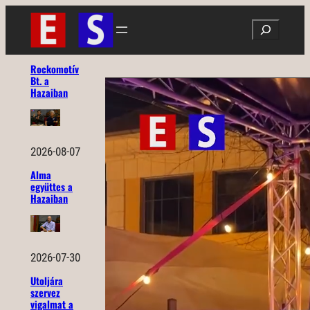
Ugrás
Search
a
tartalomhoz
Rockomotív
Bt. a
Hazaiban
2026-08-07
Alma
együttes a
Hazaiban
2026-07-30
Utoljára
szervez
vigalmat a