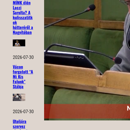
MIMK élén
Laczi
Sarolta? A
kulisszatitk
ok
hátteréről a
Nagyítóban
2026-07-30
Vácon
forgatott “A
Mi Kis
Falunk”
Stábja
2026-07-30
Utoljára
szervez