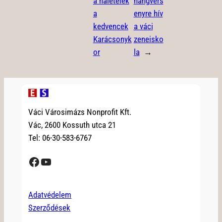
a halételek
hangvers
a
enyre hív
kedvencek
a váci
Karácsonyk
zeneisko
or
la
→
Váci Városimázs Nonprofit Kft.
Vác, 2600 Kossuth utca 21
Tel: 06-30-583-6767
Facebook
YouTube
Adatvédelem
Szerződések