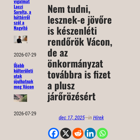
vigalmat
Nem tudni,
Laczi
Sarolta, a
lesznek-e jövőre
háttérről
szól a
is készenléti
Nagyító
rendőrök Vácon,
de az
2026-07-29
önkormányzat
Újabb
továbbra is fizet
külterületi
utak
újulhatnak
a plusz
meg Vácon
járőrözésért
2026-07-29
dec 17, 2025
—
in
Hírek