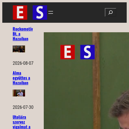
Ugrás
Search
a
tartalomhoz
Rockomotív
Bt. a
Hazaiban
2026-08-07
Alma
együttes a
Hazaiban
2026-07-30
Utoljára
szervez
vigalmat a