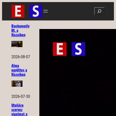
Ugrás
Search
a
tartalomhoz
Rockomotív
Bt. a
Hazaiban
2026-08-07
Alma
együttes a
Hazaiban
2026-07-30
Utoljára
szervez
vigalmat a