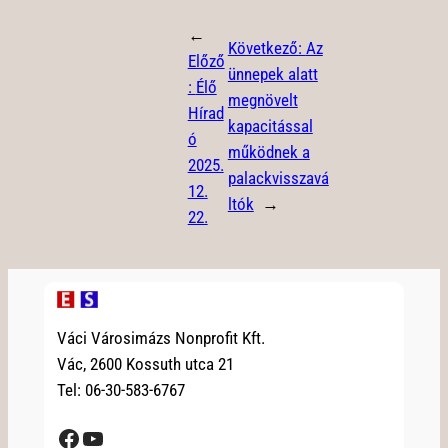
←
Következő:
Az
Előző
ünnepek alatt
:
Élő
megnövelt
Hírad
kapacitással
ó
működnek a
2025.
palackvisszavá
12.
ltók
→
22.
Váci Városimázs Nonprofit Kft.
Vác, 2600 Kossuth utca 21
Tel: 06-30-583-6767
Facebook
YouTube