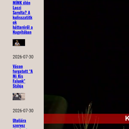
MIMK élén
Laczi
Sarolta? A
kulisszatitk
ok
hátteréről a
Nagyítóban
2026-07-30
Vácon
forgatott “A
Mi Kis
Falunk”
Stábja
2026-07-30
Utoljára
szervez