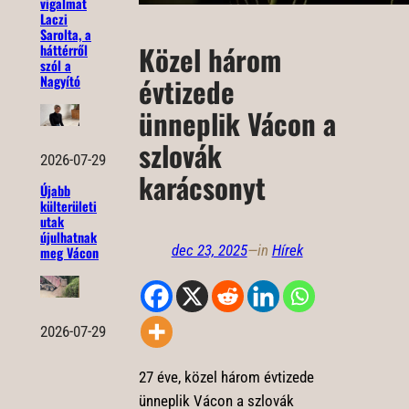
vigalmat
Laczi
Sarolta, a
Közel három
háttérről
szól a
évtizede
Nagyító
ünneplik Vácon a
szlovák
2026-07-29
karácsonyt
Újabb
külterületi
utak
újulhatnak
dec 23, 2025
—
in
Hírek
meg Vácon
2026-07-29
27 éve, közel három évtizede
ünneplik Vácon a szlovák