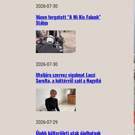
2026-07-30
Vácon forgatott “A Mi Kis Falunk”
Stábja
2026-07-30
Utoljára szervez vigalmat Laczi
Sarolta, a háttérről szól a Nagyító
2026-07-29
Újabb külterületi utak újulhatnak