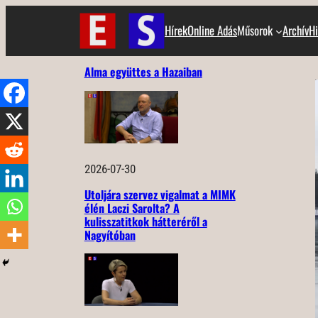
Ugrás
Hírek
Online Adás
Műsorok
Archív
Hi
a
tartalomhoz
Alma együttes a Hazaiban
2026-07-30
Utoljára szervez vigalmat a MIMK
élén Laczi Sarolta? A
kulisszatitkok hátteréről a
Nagyítóban