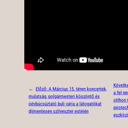
Követk
←
Előző:
A Március 15. téren koncertek,
a fel n
mulatság, polgármesteri köszöntő és
otthon 
óévbúcsúztató buli várja a látogatókat
pirotec
díjmentesen szilveszter estéjén
eszköz