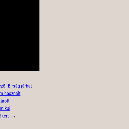
ező:
Bírság járhat
em használt,
tárolt
hnikai
ökért
→