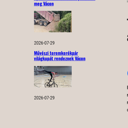
meg Vácon
2026-07-29
Művészi teremkerékpár
világkupát rendeznek Vácon
2026-07-29