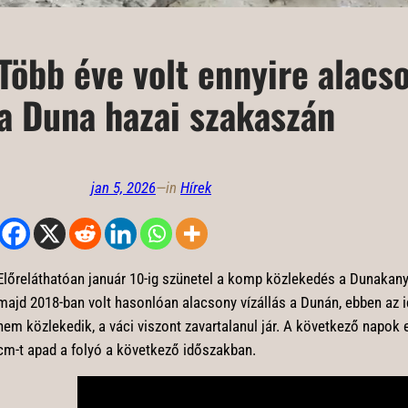
Több éve volt ennyire alacso
a Duna hazai szakaszán
jan 5, 2026
—
in
Hírek
Előreláthatóan január 10-ig szünetel a komp közlekedés a Dunakany
majd 2018-ban volt hasonlóan alacsony vízállás a Dunán, ebben az
nem közlekedik, a váci viszont zavartalanul jár. A következő napok e
cm-t apad a folyó a következő időszakban.