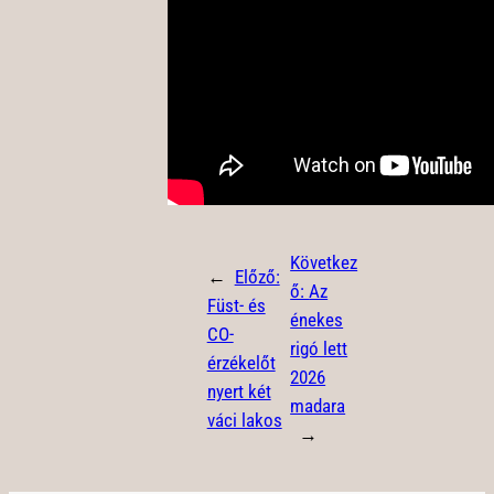
Következ
←
Előző:
ő:
Az
Füst- és
énekes
CO-
rigó lett
érzékelőt
2026
nyert két
madara
váci lakos
→