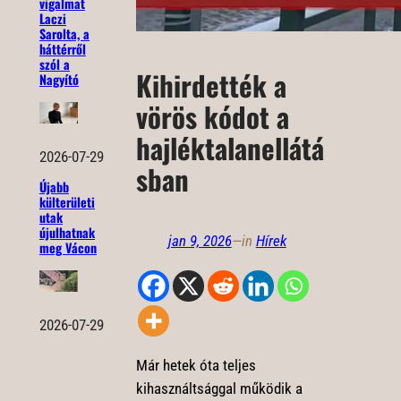
vigalmat
Laczi
Sarolta, a
háttérről
szól a
Kihirdették a
Nagyító
vörös kódot a
hajléktalanellátá
2026-07-29
sban
Újabb
külterületi
utak
újulhatnak
jan 9, 2026
—
in
Hírek
meg Vácon
2026-07-29
Már hetek óta teljes
kihasználtsággal működik a