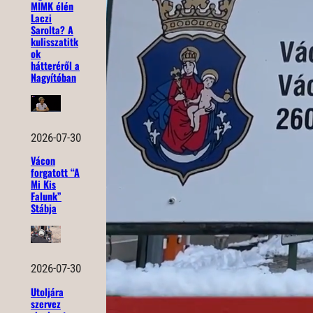
MIMK élén
Laczi
Sarolta? A
kulisszatitk
ok
hátteréről a
Nagyítóban
2026-07-30
Vácon
forgatott “A
Mi Kis
Falunk”
Stábja
2026-07-30
Utoljára
szervez