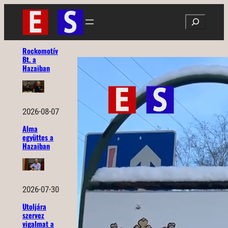
Ugrás
Search
a
tartalomhoz
Rockomotív
Bt. a
Hazaiban
2026-08-07
Alma
együttes a
Hazaiban
2026-07-30
Utoljára
szervez
vigalmat a