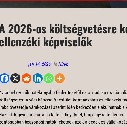
A 2026-os költségvetésre k
ellenzéki képviselők
jan 14, 2026
—
in
Hírek
Az adóelkerülők hatékonyabb felderítésétől és a kiadások racional
költségvetést a váci képviselő-testület kormánypárti és ellenzéki 
frakcióvezetője várakozásai szerint idén kedvezően alakulhatnak a 
Hazánk képviselője arra hívta fel a figyelmet, hogy egy új felderíté
pontosabban beazonosíthatók lehetnek azok a cégek és vállalkozá