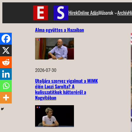
Ugrás
Hírek
Online Adás
Műsorok
Archív
Hi
a
tartalomhoz
Alma együttes a Hazaiban
2026-07-30
Utoljára szervez vigalmat a MIMK
élén Laczi Sarolta? A
kulisszatitkok hátteréről a
Nagyítóban