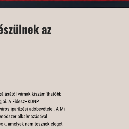
észülnek az
izálásától várnak kiszámíthatóbb
tagjai. A Fidesz–KDNP
város iparűzési adóbevételei. A Mi
si módszer alkalmazásával
sok, amelyek nem tesznek eleget