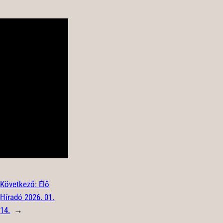
Következő:
Élő
Híradó 2026. 01.
14.
→