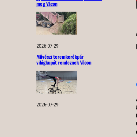
meg Vácon
2026-07-29
Művészi teremkerékpár
világkupát rendeznek Vácon
2026-07-29