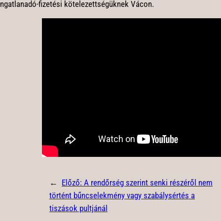
ingatlanadó-fizetési kötelezettségüknek Vácon.
←
Előző:
A rendőrség szerint senki részéről nem
történt bűncselekmény vagy szabálysértés a
tiszások pultjánál