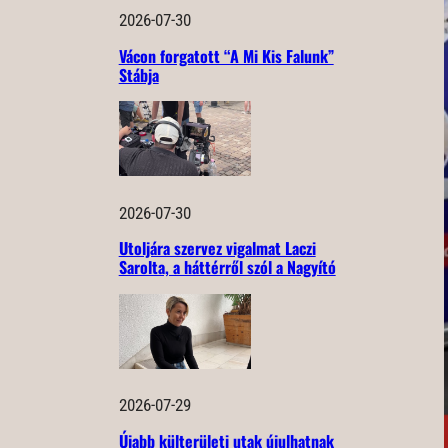
2026-07-30
Vácon forgatott “A Mi Kis Falunk”
Stábja
2026-07-30
Utoljára szervez vigalmat Laczi
Sarolta, a háttérről szól a Nagyító
2026-07-29
Újabb külterületi utak újulhatnak