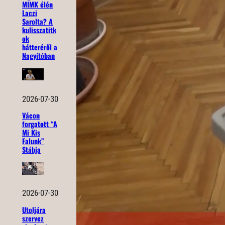
MIMK élén
Laczi
Sarolta? A
kulisszatitk
ok
hátteréről a
Nagyítóban
2026-07-30
Vácon
forgatott “A
Mi Kis
Falunk”
Stábja
2026-07-30
Utoljára
szervez