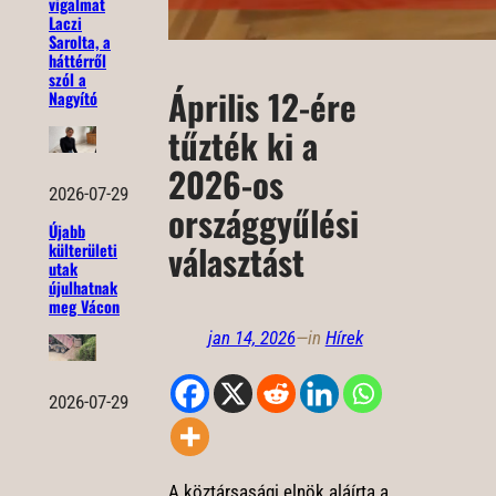
vigalmat
Laczi
Sarolta, a
háttérről
szól a
Április 12-ére
Nagyító
tűzték ki a
2026-os
2026-07-29
országgyűlési
Újabb
választást
külterületi
utak
újulhatnak
meg Vácon
jan 14, 2026
—
in
Hírek
2026-07-29
A köztársasági elnök aláírta a