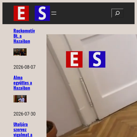
Ugrás
Search
a
tartalomhoz
Rockomotív
Bt. a
Hazaiban
2026-08-07
Alma
együttes a
Hazaiban
2026-07-30
Utoljára
szervez
vigalmat a