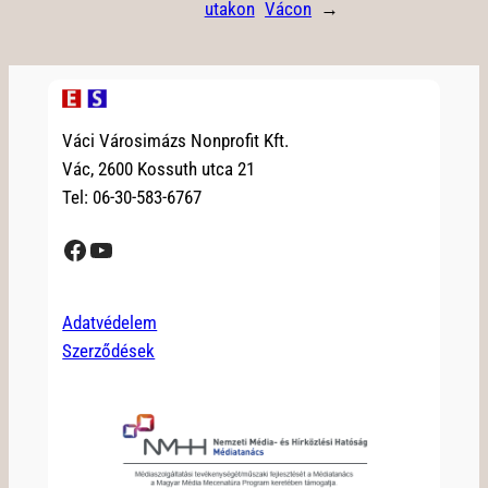
utakon
Vácon
→
Váci Városimázs Nonprofit Kft.
Vác, 2600 Kossuth utca 21
Tel: 06-30-583-6767
Facebook
YouTube
Adatvédelem
Szerződések