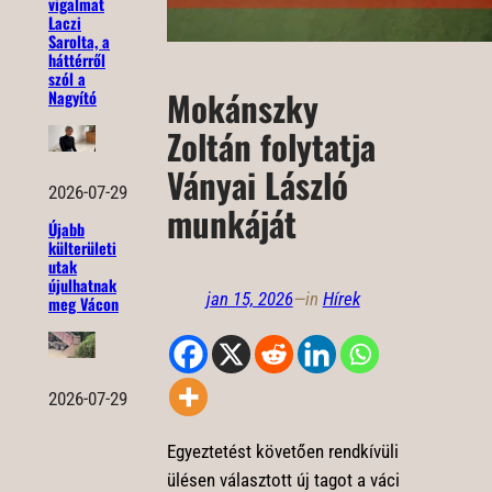
vigalmat
Laczi
Sarolta, a
háttérről
szól a
Mokánszky
Nagyító
Zoltán folytatja
Ványai László
2026-07-29
munkáját
Újabb
külterületi
utak
újulhatnak
jan 15, 2026
—
in
Hírek
meg Vácon
2026-07-29
Egyeztetést követően rendkívüli
ülésen választott új tagot a váci