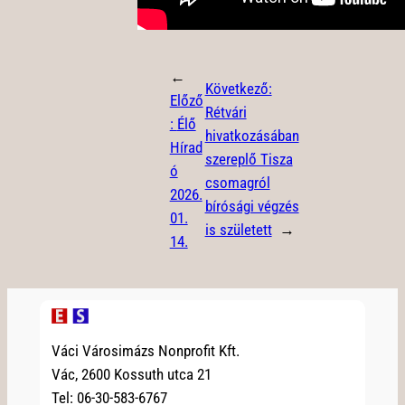
←
Következő:
Előző
Rétvári
:
Élő
hivatkozásában
Hírad
szereplő Tisza
ó
csomagról
2026.
bírósági végzés
01.
is született
→
14.
Váci Városimázs Nonprofit Kft.
Vác, 2600 Kossuth utca 21
Tel: 06-30-583-6767