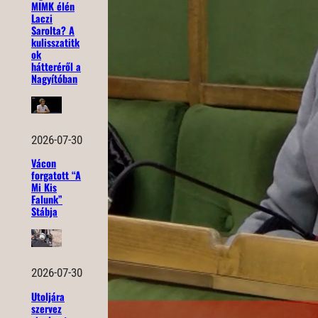
MIMK élén
Laczi
Sarolta? A
kulisszatitk
ok
hátteréről a
Nagyítóban
2026-07-30
Vácon
forgatott “A
Mi Kis
Falunk”
Stábja
2026-07-30
Utoljára
szervez