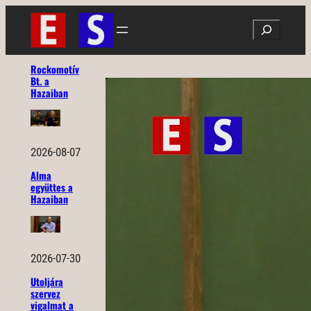
Ugrás
Search
a
tartalomhoz
Rockomotív
Bt. a
Hazaiban
2026-08-07
Alma
együttes a
Hazaiban
2026-07-30
Utoljára
szervez
vigalmat a