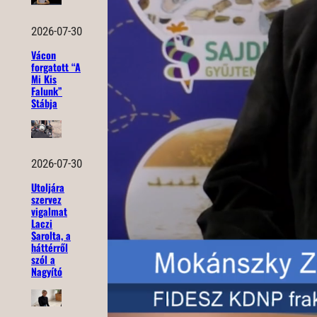
2026-07-30
Vácon
forgatott “A
Mi Kis
Falunk”
Stábja
2026-07-30
Utoljára
szervez
vigalmat
Laczi
Sarolta, a
háttérről
szól a
Nagyító