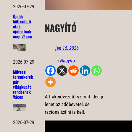
2026-07-29
Újabb
külterületi
NAGYÍTÓ
utak
újulhatnak
meg Vácon
jan 15, 2026
—
in
Nagyító
2026-07-29
Művészi
teremkerék
pár
világkupát
rendeznek
A frakcióvezető szerint idén jó
Vácon
lehet az adóbevétel, de
racionalizálni is kell.
2026-07-29