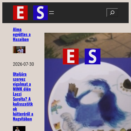
Ugrás
Search
a
tartalomhoz
Alma
együttes a
Hazaiban
2026-07-30
Utoljára
szervez
vigalmat a
MIMK élén
Laczi
Sarolta? A
kulisszatitk
ok
hátteréről a
Nagyítóban