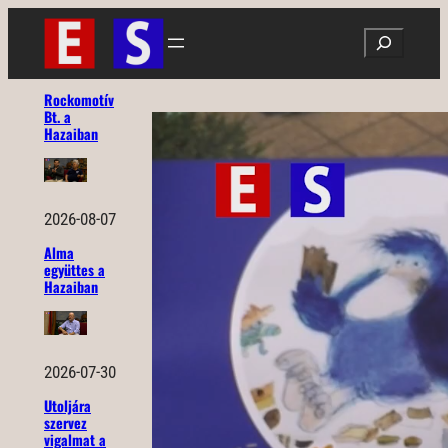
Ugrás
Search
a
tartalomhoz
Rockomotív
Bt. a
Hazaiban
2026-08-07
Alma
együttes a
Hazaiban
2026-07-30
Utoljára
szervez
vigalmat a