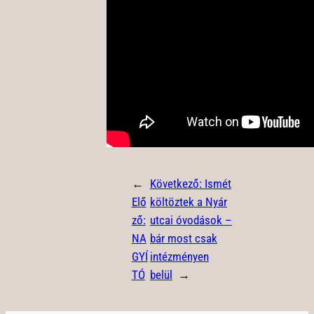
←
Következő:
Ismét
Elő
költöztek a Nyár
ző:
utcai óvodások –
NA
bár most csak
GYÍ
intézményen
TÓ
belül
→