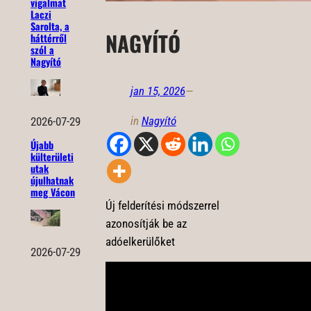
vigalmat
Laczi
Sarolta, a
NAGYÍTÓ
háttérről
szól a
Nagyító
jan 15, 2026
—
in
Nagyító
2026-07-29
Újabb
külterületi
utak
újulhatnak
meg Vácon
Új felderítési módszerrel
azonosítják be az
adóelkerülőket
2026-07-29