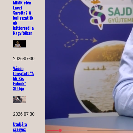
MIMK élén
Laczi
Sarolta? A
kulisszatitk
ok
hátteréről a
Nagyítóban
2026-07-30
Vácon
forgatott “A
Mi Kis
Falunk”
Stábja
2026-07-30
Utoljára
szervez