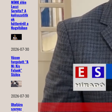
MIMK élén
Laczi
Sarolta? A
kulisszatitk
ok
hátteréről a
Nagyítóban
2026-07-30
Vácon
forgatott “A
Mi Kis
Falunk”
Stábja
2026-07-30
Utoljára
szervez