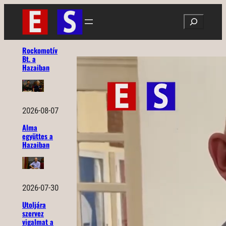
Ugrás
Search
a
tartalomhoz
Rockomotív
Bt. a
Hazaiban
2026-08-07
Alma
együttes a
Hazaiban
2026-07-30
Utoljára
szervez
vigalmat a