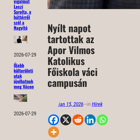
vigalmat
Laczi
Sarolta, a
háttérről
szól a
Nyílt napot
Nagyító
tartottak az
Apor Vilmos
2026-07-29
Katolikus
Újabb
Főiskola váci
külterületi
utak
campusán
újulhatnak
meg Vácon
jan 15, 2026
—
in
Hírek
2026-07-29