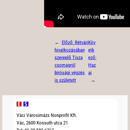
←
Előző:
Rétvári
Köv
hivatkozásában
etk
szereplő Tisza
ező:
csomagról
Haz
bírósági végzés
ai
is született
→
Váci Városimázs Nonprofit Kft.
Vác, 2600 Kossuth utca 21