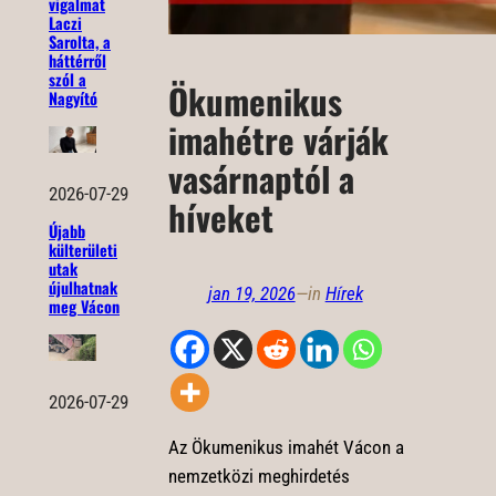
vigalmat
Laczi
Sarolta, a
háttérről
szól a
Ökumenikus
Nagyító
imahétre várják
vasárnaptól a
2026-07-29
híveket
Újabb
külterületi
utak
újulhatnak
jan 19, 2026
—
in
Hírek
meg Vácon
2026-07-29
Az Ökumenikus imahét Vácon a
nemzetközi meghirdetés