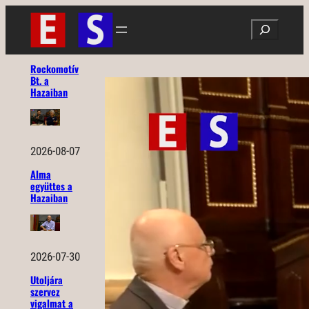
Ugrás
Search
a
tartalomhoz
Rockomotív
Bt. a
Hazaiban
2026-08-07
Alma
együttes a
Hazaiban
2026-07-30
Utoljára
szervez
vigalmat a