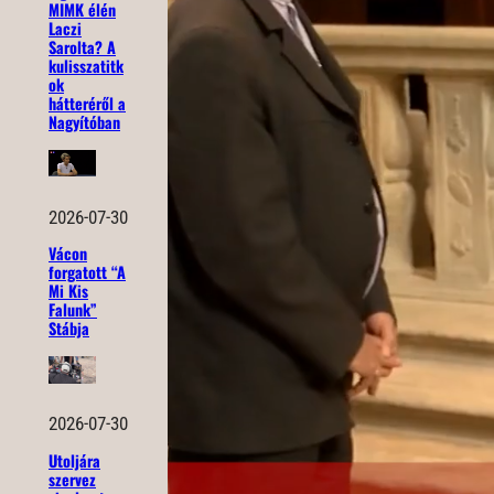
MIMK élén
Laczi
Sarolta? A
kulisszatitk
ok
hátteréről a
Nagyítóban
2026-07-30
Vácon
forgatott “A
Mi Kis
Falunk”
Stábja
2026-07-30
Utoljára
szervez