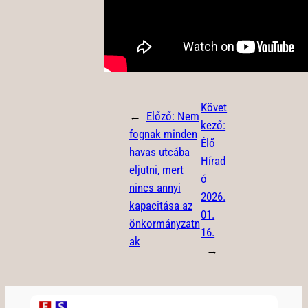
Követ
←
Előző:
Nem
kező:
fognak minden
Élő
havas utcába
Hírad
eljutni, mert
ó
nincs annyi
2026.
kapacitása az
01.
önkormányzatn
16.
ak
→