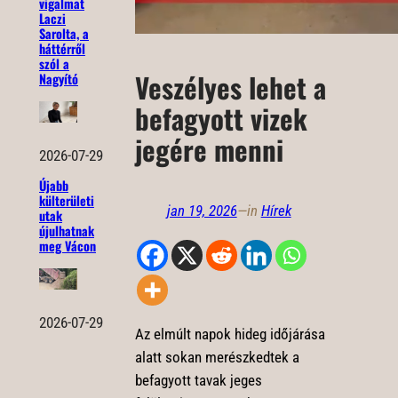
vigalmat
Laczi
Sarolta, a
háttérről
szól a
Veszélyes lehet a
Nagyító
befagyott vizek
jegére menni
2026-07-29
Újabb
külterületi
jan 19, 2026
—
in
Hírek
utak
újulhatnak
meg Vácon
2026-07-29
Az elmúlt napok hideg időjárása
alatt sokan merészkedtek a
befagyott tavak jeges