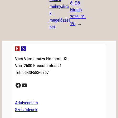
ő:
Élő
méhnyakrá
Híradó
k
2026. 01.
megelőzési
19.
→
hét
Váci Városimázs Nonprofit Kft.
Vác, 2600 Kossuth utca 21
Tel: 06-30-583-6767
Facebook
YouTube
Adatvédelem
Szerződések