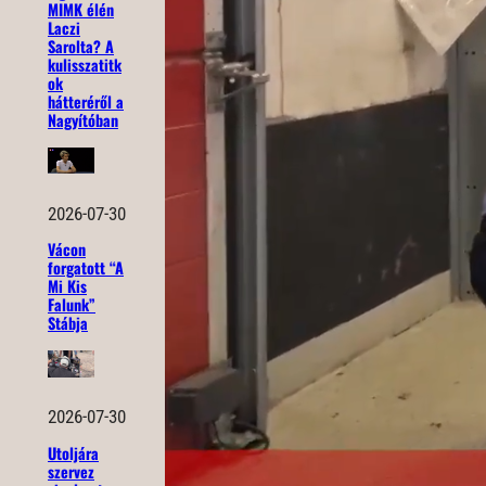
MIMK élén
Laczi
Sarolta? A
kulisszatitk
ok
hátteréről a
Nagyítóban
2026-07-30
Vácon
forgatott “A
Mi Kis
Falunk”
Stábja
2026-07-30
Utoljára
szervez