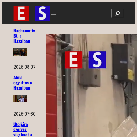
Ugrás
Search
a
tartalomhoz
Rockomotív
Bt. a
Hazaiban
2026-08-07
Alma
együttes a
Hazaiban
2026-07-30
Utoljára
szervez
vigalmat a