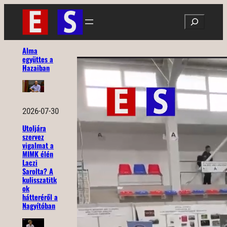
Ugrás
Search
a
tartalomhoz
Alma
együttes a
Hazaiban
2026-07-30
Utoljára
szervez
vigalmat a
MIMK élén
Laczi
Sarolta? A
kulisszatitk
ok
hátteréről a
Nagyítóban