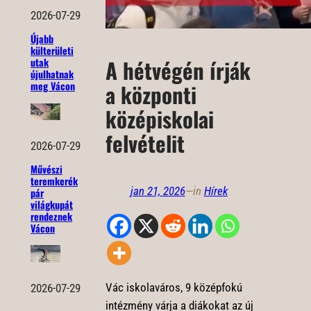
2026-07-29
Újabb
külterületi
A hétvégén írják
utak
újulhatnak
meg Vácon
a központi
középiskolai
felvételit
2026-07-29
Művészi
teremkerék
jan 21, 2026
—
in
Hírek
pár
világkupát
rendeznek
Vácon
Vác iskolaváros, 9 középfokú
2026-07-29
intézmény várja a diákokat az új