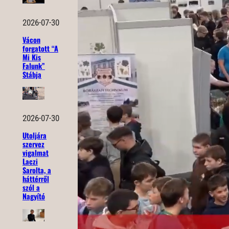
2026-07-30
Vácon
forgatott “A
Mi Kis
Falunk”
Stábja
2026-07-30
Utoljára
szervez
vigalmat
Laczi
Sarolta, a
háttérről
szól a
Nagyító