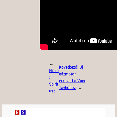
←
Következő:
Új
Előző
gázmotor
:
érkezett a Váci
Spirit
Távhőhöz
→
usz