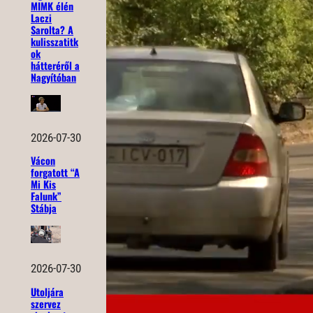
MIMK élén
Laczi
Sarolta? A
kulisszatitk
ok
hátteréről a
Nagyítóban
2026-07-30
Vácon
forgatott “A
Mi Kis
Falunk”
Stábja
2026-07-30
Utoljára
szervez