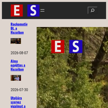
Ugrás
Search
a
tartalomhoz
Rockomotív
Bt. a
Hazaiban
2026-08-07
Alma
együttes a
Hazaiban
2026-07-30
Utoljára
szervez
vigalmat a