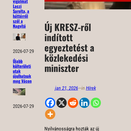
vigalmat
Laczi
Sarolta, a
háttérről
szól a
Új KRESZ-ről
Nagyító
indított
egyeztetést a
2026-07-29
közlekedési
Újabb
miniszter
külterületi
utak
újulhatnak
meg Vácon
jan 21, 2026
—
in
Hírek
2026-07-29
Nyilvánosságra hozták az új