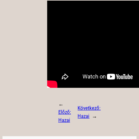
←
Következő:
Előző:
Hazai
→
Hazai