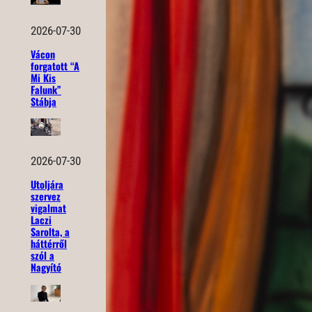
2026-07-30
Vácon
forgatott “A
Mi Kis
Falunk”
Stábja
2026-07-30
Utoljára
szervez
vigalmat
Laczi
Sarolta, a
háttérről
szól a
Nagyító