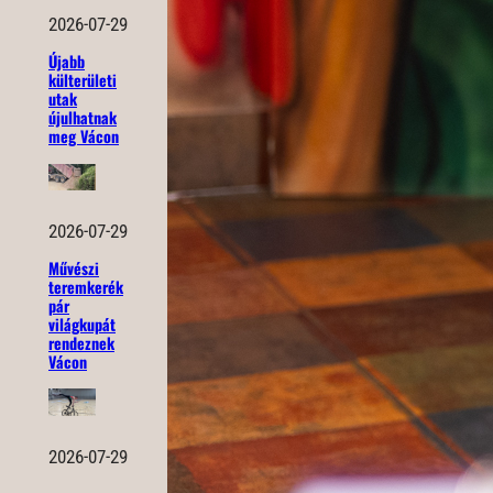
2026-07-29
Újabb
külterületi
utak
újulhatnak
meg Vácon
2026-07-29
Művészi
teremkerék
pár
világkupát
rendeznek
Vácon
2026-07-29