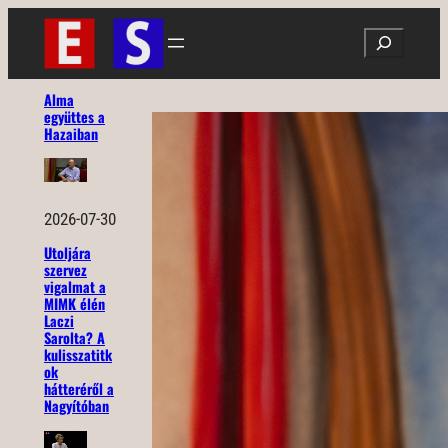
Ugrás
Search
a
tartalomhoz
Alma
együttes a
Hazaiban
2026-07-30
Utoljára
szervez
vigalmat a
MIMK élén
Laczi
Sarolta? A
kulisszatitk
ok
hátteréről a
Nagyítóban