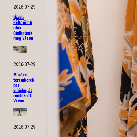
2026-07-29
Újabb
külterületi
utak
újulhatnak
meg Vácon
2026-07-29
Művészi
teremkerék
pár
világkupát
rendeznek
Vácon
2026-07-29