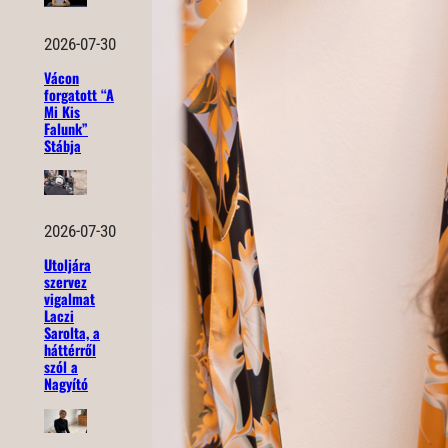
2026-07-30
Vácon
forgatott “A
Mi Kis
Falunk”
Stábja
2026-07-30
Utoljára
szervez
vigalmat
Laczi
Sarolta, a
háttérről
szól a
Nagyító