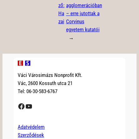
ző:
agglomerációban
Ha
– erre jutottak a
zai
Corvinus
egyetem kutatói
→
Váci Városimázs Nonprofit Kft.
Vác, 2600 Kossuth utca 21
Tel: 06-30-583-6767
Facebook
YouTube
Adatvédelem
Szerződések