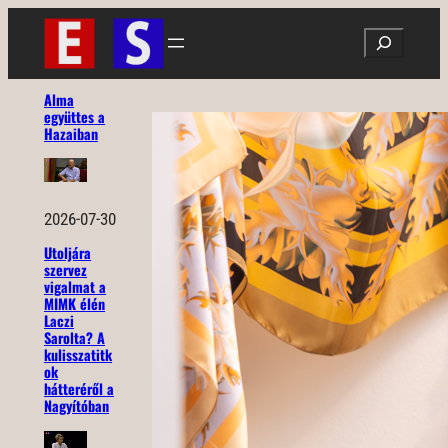
Ugrás
Search
a
tartalomhoz
Alma
együttes a
Hazaiban
2026-07-30
Utoljára
szervez
vigalmat a
MIMK élén
Laczi
Sarolta? A
kulisszatitk
ok
hátteréről a
Nagyítóban