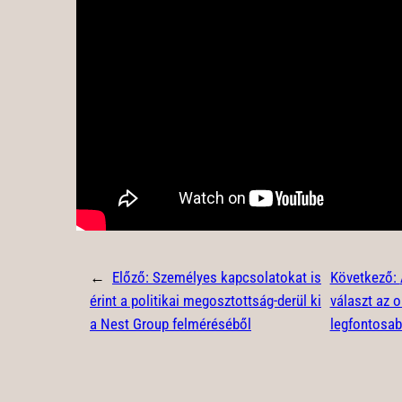
←
Előző:
Személyes kapcsolatokat is
Következő:
érint a politikai megosztottság-derül ki
választ az 
a Nest Group felméréséből
legfontosab