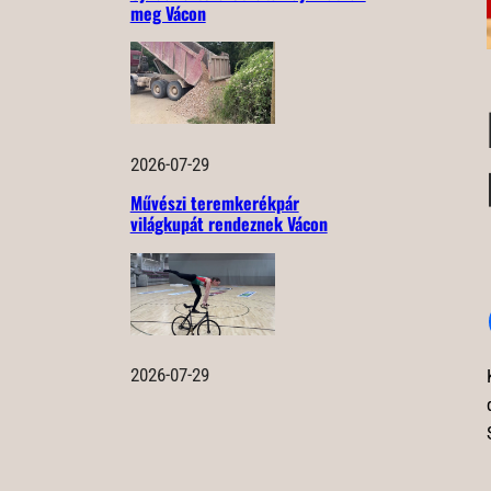
meg Vácon
2026-07-29
Művészi teremkerékpár
világkupát rendeznek Vácon
2026-07-29