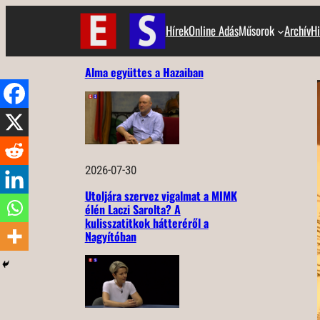
Ugrás
Hírek
Online Adás
Műsorok
Archív
Hi
a
tartalomhoz
Alma együttes a Hazaiban
2026-07-30
Utoljára szervez vigalmat a MIMK
élén Laczi Sarolta? A
kulisszatitkok hátteréről a
Nagyítóban