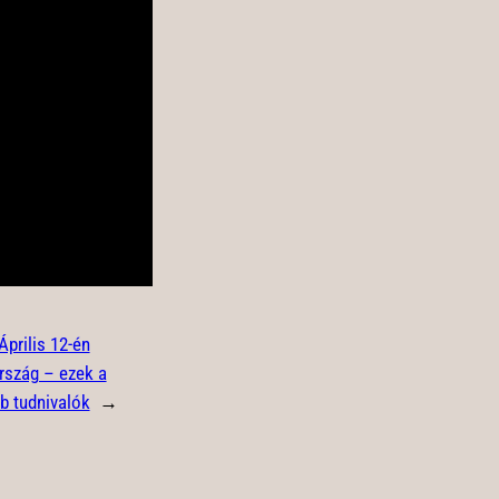
Április 12-én
ország – ezek a
b tudnivalók
→