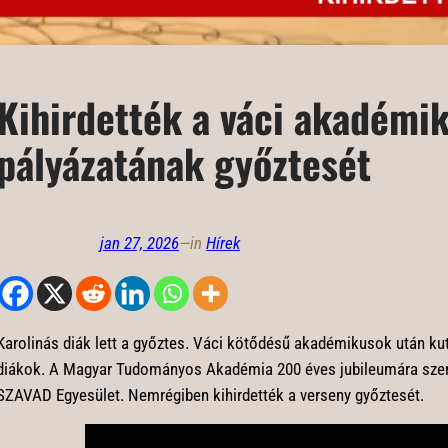
Kihirdették a váci akadémi
pályázatának győztesét
jan 27, 2026
—
in
Hírek
Karolinás diák lett a győztes. Váci kötődésű akadémikusok után kut
diákok. A Magyar Tudományos Akadémia 200 éves jubileumára szer
SZAVAD Egyesület. Nemrégiben kihirdették a verseny győztesét.