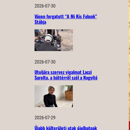
2026-07-30
Vácon forgatott “A Mi Kis Falunk”
Stábja
2026-07-30
Utoljára szervez vigalmat Laczi
Sarolta, a háttérről szól a Nagyító
2026-07-29
Újabb külterületi utak újulhatnak