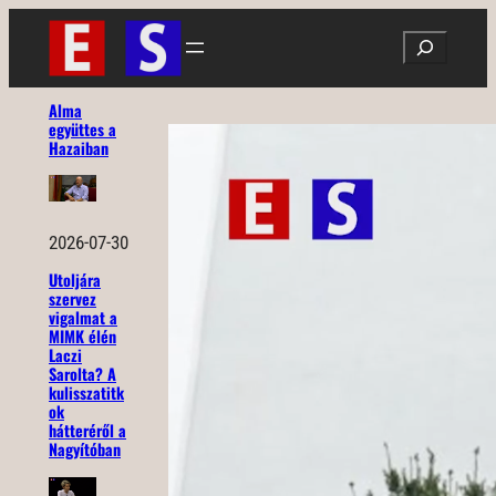
Ugrás
Search
a
tartalomhoz
Alma
együttes a
Hazaiban
2026-07-30
Utoljára
szervez
vigalmat a
MIMK élén
Laczi
Sarolta? A
kulisszatitk
ok
hátteréről a
Nagyítóban