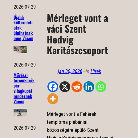
2026-07-29
Mérleget vont a
Újabb
külterületi
váci Szent
utak
újulhatnak
Hedvig
meg Vácon
Karitászcsoport
2026-07-29
jan 30, 2026
—
in
Hírek
Művészi
teremkerék
pár
világkupát
rendeznek
Vácon
Mérleget vont a Fehérek
temploma plébániai
2026-07-29
közösségére épülő Szent
Hedvig Karitászcsoport a tavalyi