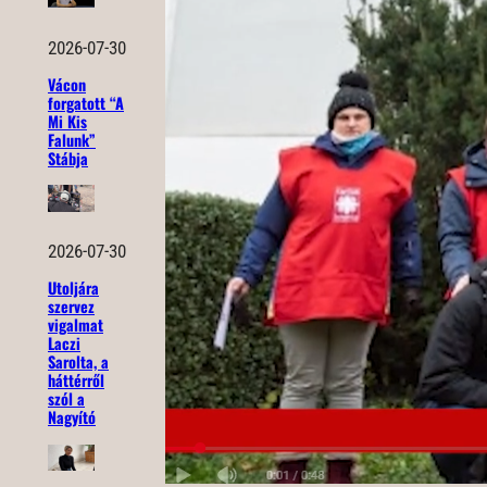
2026-07-30
Vácon
forgatott “A
Mi Kis
Falunk”
Stábja
2026-07-30
Utoljára
szervez
vigalmat
Laczi
Sarolta, a
háttérről
szól a
Nagyító