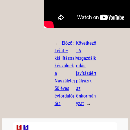
←
Előző:
Következő
Tejút –
:
A
kiállítással
vízgazdálk
készülnek
odás
a
javításáért
Naszálytej
pályázik
50 éves
az
évfordulój
önkormán
ára
yzat
→