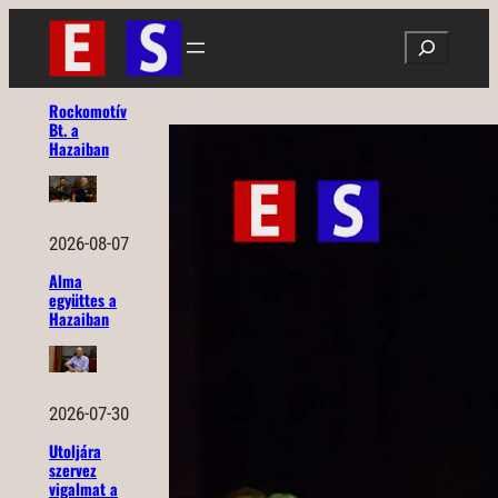
Ugrás
Search
a
tartalomhoz
Rockomotív
Bt. a
Hazaiban
2026-08-07
Alma
együttes a
Hazaiban
2026-07-30
Utoljára
szervez
vigalmat a