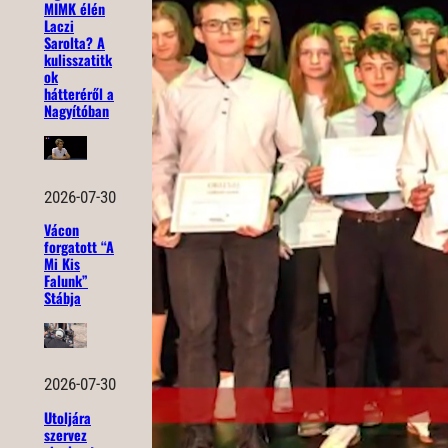
MIMK élén
Laczi
Sarolta? A
kulisszatitk
ok
hátteréről a
Nagyítóban
2026-07-30
Vácon
forgatott “A
Mi Kis
Falunk”
Stábja
2026-07-30
Utoljára
szervez