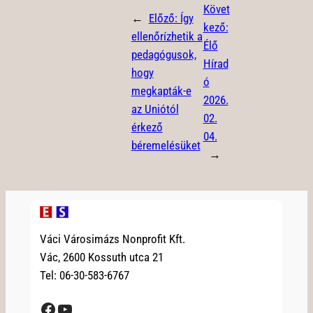
Követ
←
Előző:
Így
kező:
ellenőrízhetik a
Élő
pedagógusok,
Hírad
hogy
ó
megkapták-e
2026.
az Uniótól
02.
érkező
04.
béremelésüket
→
Váci Városimázs Nonprofit Kft.
Vác, 2600 Kossuth utca 21
Tel: 06-30-583-6767
Facebook
YouTube