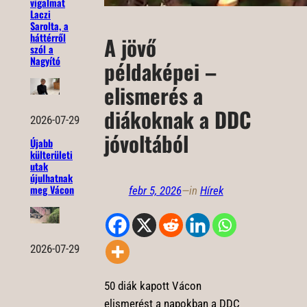
vigalmat
Laczi
Sarolta, a
háttérről
A jövő
szól a
Nagyító
példaképei –
elismerés a
diákoknak a DDC
2026-07-29
jóvoltából
Újabb
külterületi
utak
újulhatnak
meg Vácon
febr 5, 2026
—
in
Hírek
2026-07-29
50 diák kapott Vácon
elismerést a napokban a DDC