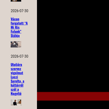
2026-07-30
Vácon
forgatott “A
Mi Kis
Falunk”
Stábja
2026-07-30
Utoljára
szervez
vigalmat
Laczi
Sarolta, a
háttérről
szól a
Nagyító