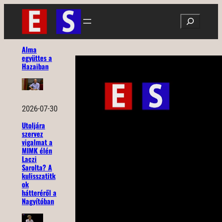
Ugrás
Search
a
tartalomhoz
Alma
együttes a
Hazaiban
2026-07-30
Utoljára
szervez
vigalmat a
MIMK élén
Laczi
Sarolta? A
kulisszatitk
ok
hátteréről a
Nagyítóban