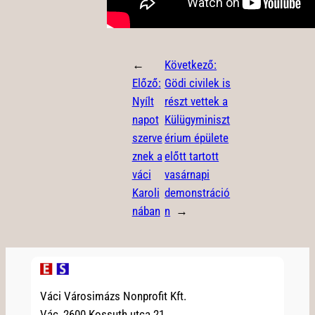
←
Következő:
Előző:
Gödi civilek is
Nyílt
részt vettek a
napot
Külügyminiszt
szerve
érium épülete
znek a
előtt tartott
váci
vasárnapi
Karoli
demonstráció
nában
n
→
Váci Városimázs Nonprofit Kft.
Vác, 2600 Kossuth utca 21