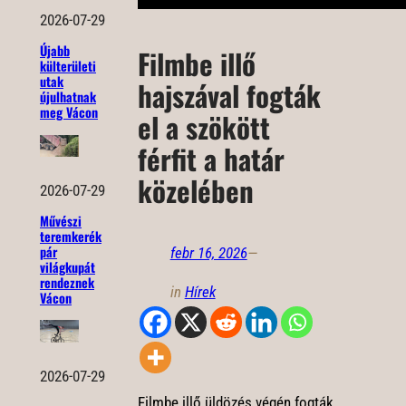
2026-07-29
Újabb
Filmbe illő
külterületi
utak
hajszával fogták
újulhatnak
meg Vácon
el a szökött
férfit a határ
közelében
2026-07-29
Művészi
teremkerék
pár
febr 16, 2026
—
világkupát
rendeznek
in
Hírek
Vácon
2026-07-29
Filmbe illő üldözés végén fogták