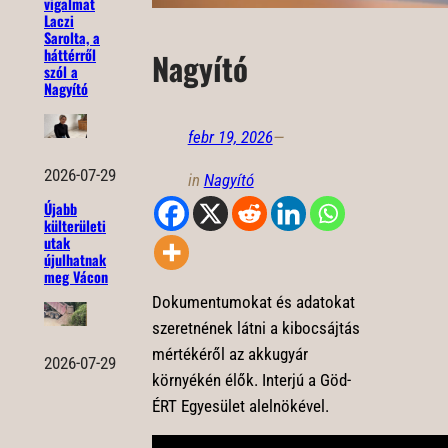
vigalmat
Laczi
Sarolta, a
háttérről
Nagyító
szól a
Nagyító
febr 19, 2026
—
2026-07-29
in
Nagyító
Újabb
külterületi
utak
újulhatnak
meg Vácon
Dokumentumokat és adatokat
szeretnének látni a kibocsájtás
mértékéről az akkugyár
2026-07-29
környékén élők. Interjú a Göd-
ÉRT Egyesület alelnökével.