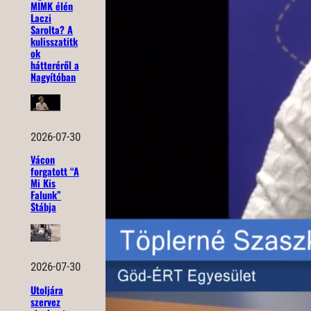
MIMK élén
Laczi
Sarolta? A
kulisszatitk
ok
hátteréről a
Nagyítóban
2026-07-30
Vácon
forgatott “A
Mi Kis
Falunk”
Stábja
2026-07-30
Utoljára
szervez