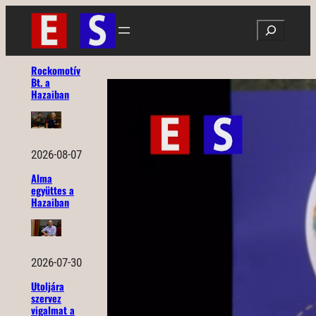
Ugrás
Search
a
tartalomhoz
Rockomotív
Bt. a
Hazaiban
2026-08-07
Alma
együttes a
Hazaiban
2026-07-30
Utoljára
szervez
vigalmat a