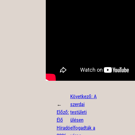
Következő:
A
←
szerdai
Előző:
testületi
Élő
ülésen
Híradó
elfogadták a