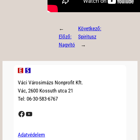
←
Következő:
Előző:
Spiritusz
Nagyító
→
Váci Városimázs Nonprofit Kft.
Vác, 2600 Kossuth utca 21
Tel: 06-30-583-6767
Facebook
YouTube
Adatvédelem