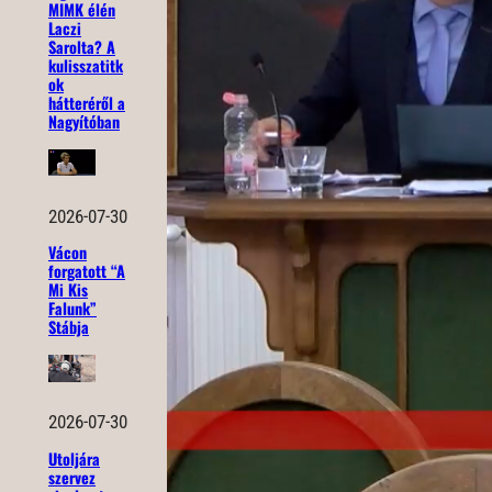
MIMK élén
Laczi
Sarolta? A
kulisszatitk
ok
hátteréről a
Nagyítóban
2026-07-30
Vácon
forgatott “A
Mi Kis
Falunk”
Stábja
2026-07-30
Utoljára
szervez