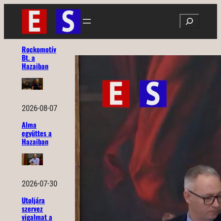
Ugrás
Search
a
tartalomhoz
Rockomotív
Bt. a
Hazaiban
2026-08-07
Alma
együttes a
Hazaiban
2026-07-30
Utoljára
szervez
vigalmat a