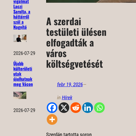
vigalmat
Laczi
Sarolta, a
háttérről
A szerdai
szól a
Nagyító
testületi ülésen
elfogadták a
város
2026-07-29
költségvetését
Újabb
külterületi
utak
újulhatnak
meg Vácon
febr 19, 2026
—
in
Hírek
2026-07-29
Szerdán tartotta soron