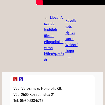
←
Előző:
A
Követk
szerdai
ező:
testületi
Nyitva
ülésen
van a
elfogadták a
Waldorf
város
-kapu
költségvetés
→
ét
Váci Városimázs Nonprofit Kft.
Vác, 2600 Kossuth utca 21
Tel: 06-30-583-6767