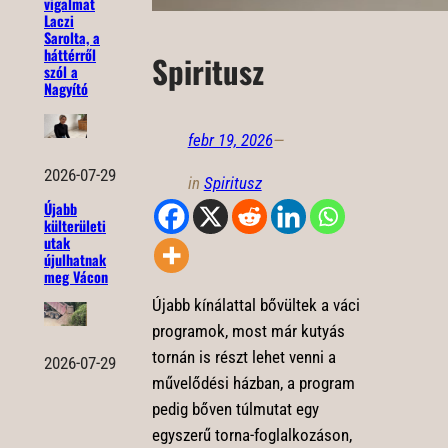
vigalmat
Laczi
Sarolta, a
háttérről
Spiritusz
szól a
Nagyító
febr 19, 2026
—
2026-07-29
in
Spiritusz
Újabb
külterületi
utak
újulhatnak
meg Vácon
Újabb kínálattal bővültek a váci
programok, most már kutyás
tornán is részt lehet venni a
2026-07-29
művelődési házban, a program
pedig bőven túlmutat egy
egyszerű torna-foglalkozáson,