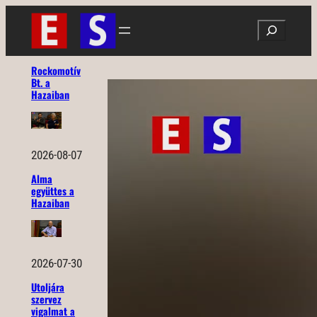
Ugrás
Search
a
tartalomhoz
Rockomotív
Bt. a
Hazaiban
2026-08-07
Alma
együttes a
Hazaiban
2026-07-30
Utoljára
szervez
vigalmat a