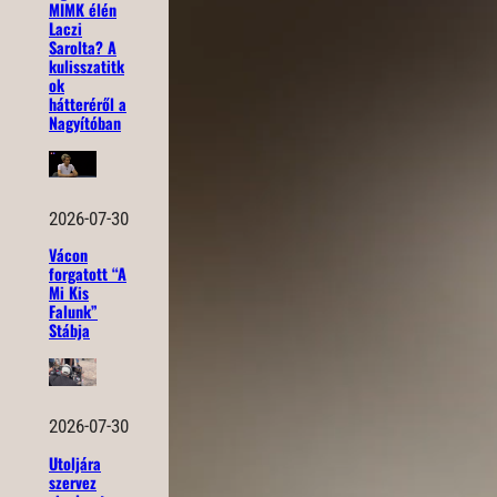
MIMK élén
Laczi
Sarolta? A
kulisszatitk
ok
hátteréről a
Nagyítóban
2026-07-30
Vácon
forgatott “A
Mi Kis
Falunk”
Stábja
2026-07-30
Utoljára
szervez