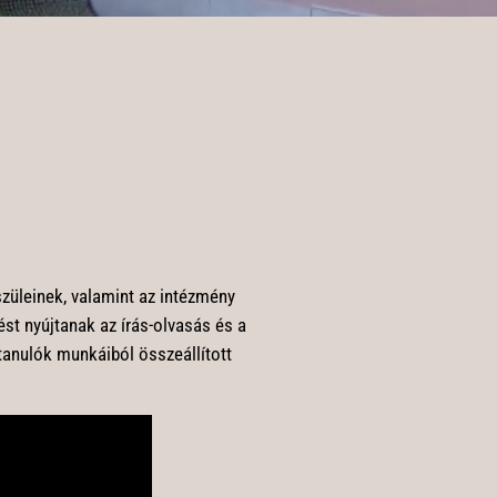
szüleinek, valamint az intézmény
t nyújtanak az írás-olvasás és a
tanulók munkáiból összeállított