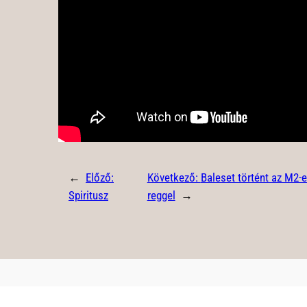
←
Előző:
Következő:
Baleset történt az M2-
Spiritusz
reggel
→