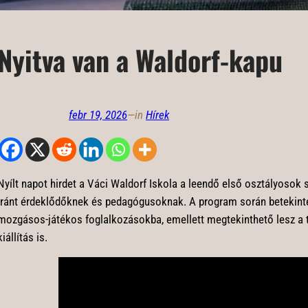
Nyitva van a Waldorf-kapu
febr 19, 2026
—
in
Hírek
Nyílt napot hirdet a Váci Waldorf Iskola a leendő első osztályosok 
iránt érdeklődőknek és pedagógusoknak. A program során betekintés
mozgásos-játékos foglalkozásokba, emellett megtekinthető lesz a 
kiállítás is.