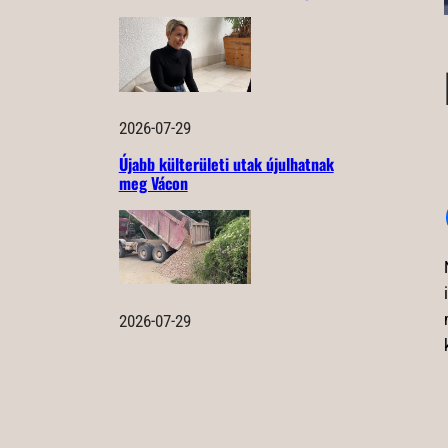
2026-07-29
Újabb külterületi utak újulhatnak
meg Vácon
2026-07-29