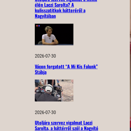
élén Laczi Sarolta? A
kulisszatitkok hátteréről a
Nagyítóban
2026-07-30
Vácon forgatott “A Mi Kis Falunk”
Stábja
2026-07-30
Utoljára szervez vigalmat Laczi
Sarolta, a háttérről szól a Nagyító