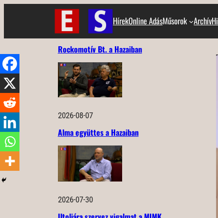
Ugrás
Hírek
Online Adás
Műsorok
Archív
Hi
a
tartalomhoz
Rockomotív Bt. a Hazaiban
2026-08-07
Alma együttes a Hazaiban
2026-07-30
Utoljára szervez vigalmat a MIMK