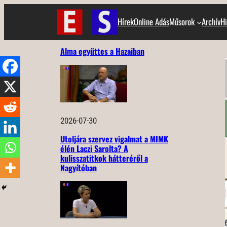
Ugrás
Hírek
Online Adás
Műsorok
Archív
Hi
a
tartalomhoz
Alma együttes a Hazaiban
2026-07-30
Utoljára szervez vigalmat a MIMK
élén Laczi Sarolta? A
kulisszatitkok hátteréről a
Nagyítóban