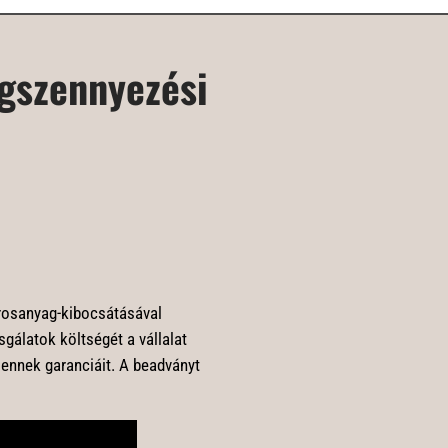
gszennyezési
rosanyag-kibocsátásával
sgálatok költségét a vállalat
a ennek garanciáit. A beadványt