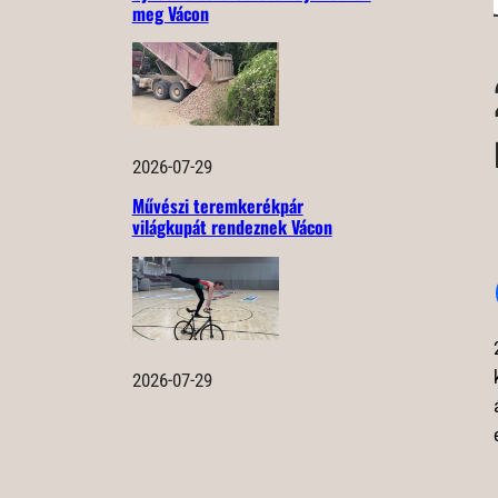
meg Vácon
2026-07-29
Művészi teremkerékpár
világkupát rendeznek Vácon
2026-07-29