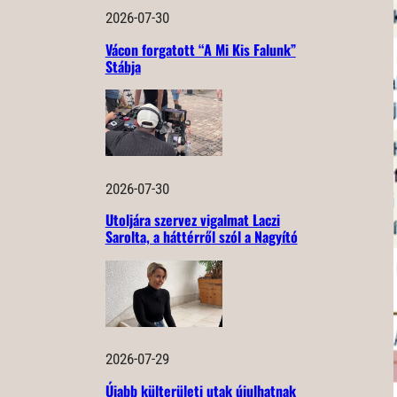
2026-07-30
Vácon forgatott “A Mi Kis Falunk”
Stábja
2026-07-30
Utoljára szervez vigalmat Laczi
Sarolta, a háttérről szól a Nagyító
2026-07-29
Újabb külterületi utak újulhatnak