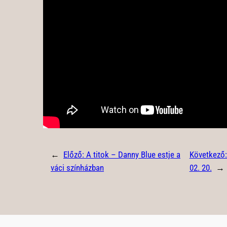
←
Előző:
A titok – Danny Blue estje a
Következő
váci színházban
02. 20.
→