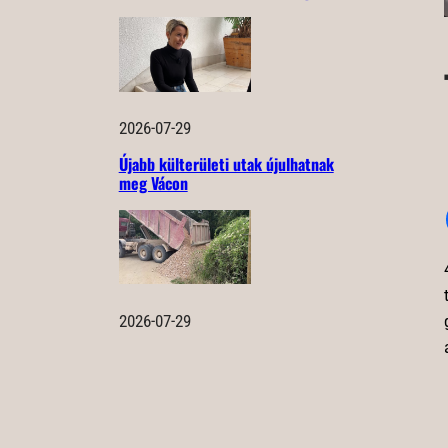
2026-07-29
Újabb külterületi utak újulhatnak
meg Vácon
2026-07-29