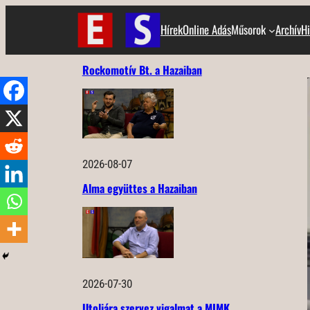
Ugrás
Hírek
Online Adás
Műsorok
Archív
Hi
a
tartalomhoz
Rockomotív Bt. a Hazaiban
2026-08-07
Alma együttes a Hazaiban
2026-07-30
Utoljára szervez vigalmat a MIMK