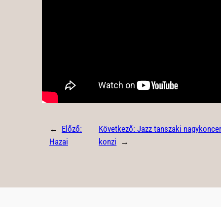
←
Előző:
Következő:
Jazz tanszaki nagykoncert
Hazai
konzi
→