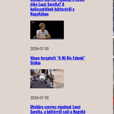
élén Laczi Sarolta? A
kulisszatitkok hátteréről a
Nagyítóban
2026-07-30
Vácon forgatott “A Mi Kis Falunk”
Stábja
2026-07-30
Utoljára szervez vigalmat Laczi
Sarolta, a háttérről szól a Nagyító