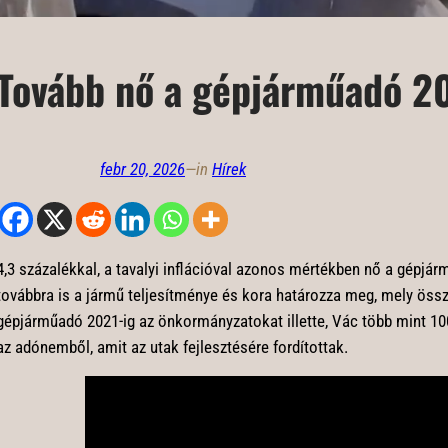
Tovább nő a gépjárműadó 2
febr 20, 2026
—
in
Hírek
4,3 százalékkal, a tavalyi inflációval azonos mértékben nő a gépjá
továbbra is a jármű teljesítménye és kora határozza meg, mely össz
gépjárműadó 2021-ig az önkormányzatokat illette, Vác több mint 100
az adónemből, amit az utak fejlesztésére fordítottak.