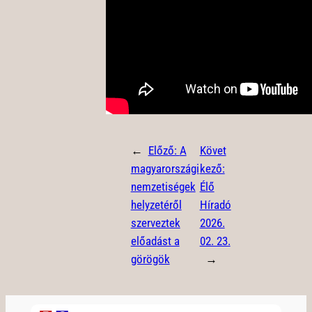
←
Előző:
A
Követ
magyarországi
kező:
nemzetiségek
Élő
helyzetéről
Híradó
szerveztek
2026.
előadást a
02. 23.
görögök
→