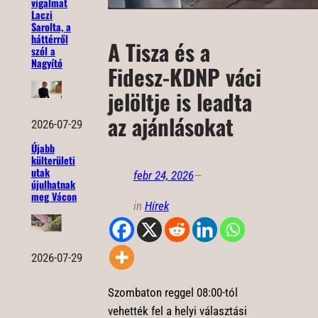
vigalmat
Laczi
Sarolta, a
háttérről
A Tisza és a
szól a
Nagyító
Fidesz-KDNP váci
jelöltje is leadta
az ajánlásokat
2026-07-29
Újabb
külterületi
utak
febr 24, 2026
—
újulhatnak
meg Vácon
in
Hírek
2026-07-29
Szombaton reggel 08:00-tól
vehették fel a helyi választási