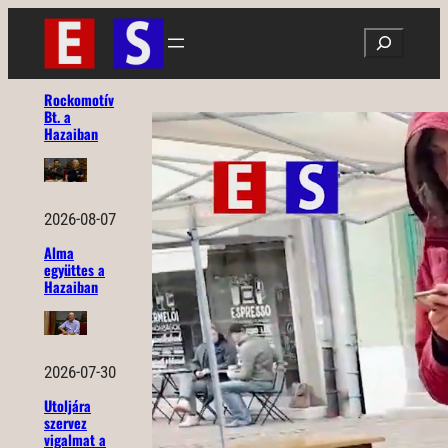
Ugrás
Search
a
tartalomhoz
Rockomotív
Bt. a
Hazaiban
2026-08-07
Alma
együttes a
Hazaiban
2026-07-30
Utoljára
szervez
vigalmat a