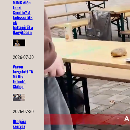
MIMK élén
Laczi
Sarolta? A
kulisszatitk
ok
hátteréről a
Nagyítóban
2026-07-30
Vácon
forgatott “A
Mi Kis
Falunk”
Stábja
2026-07-30
Utoljára
szervez