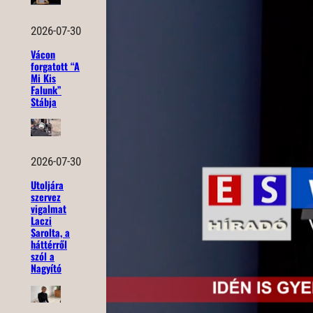
2026-07-30
Vácon
forgatott “A
Mi Kis
Falunk”
Stábja
2026-07-30
Utoljára
szervez
vigalmat
Laczi
Sarolta, a
háttérről
szól a
Nagyító