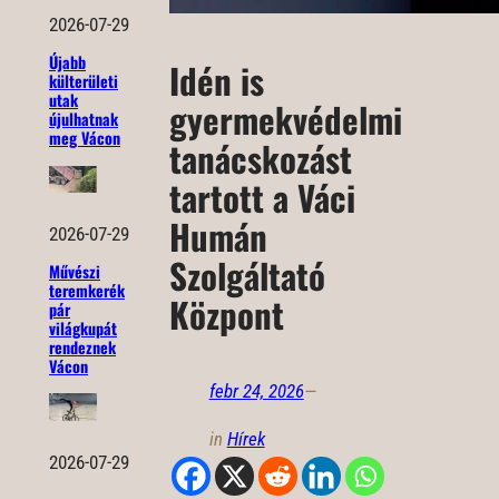
2026-07-29
Újabb
Idén is
külterületi
utak
gyermekvédelmi
újulhatnak
meg Vácon
tanácskozást
tartott a Váci
Humán
2026-07-29
Szolgáltató
Művészi
teremkerék
Központ
pár
világkupát
rendeznek
Vácon
febr 24, 2026
—
in
Hírek
2026-07-29