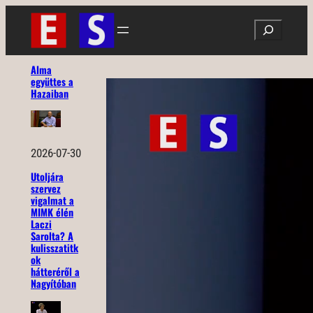
Ugrás
Search
a
tartalomhoz
Alma
együttes a
Hazaiban
2026-07-30
Utoljára
szervez
vigalmat a
MIMK élén
Laczi
Sarolta? A
kulisszatitk
ok
hátteréről a
Nagyítóban