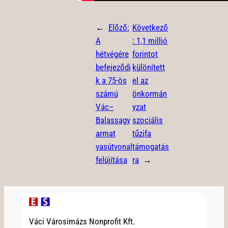
←
Előző:
Következő
A
:
1,1 millió
hétvégére
forintot
befejeződi
különített
k a 75-ös
el az
számú
önkormán
Vác–
yzat
Balassagy
szociális
armat
tűzifa
vasútvonal
támogatás
felújítása
ra
→
Váci Városimázs Nonprofit Kft.