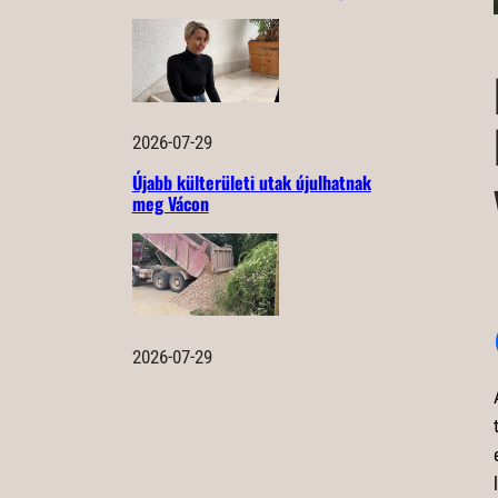
2026-07-29
Újabb külterületi utak újulhatnak
meg Vácon
2026-07-29