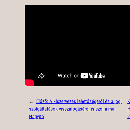
←
Előző:
A kiszervezés lehetőségéről és a jogi
K
szolgáltatások visszafogásáról is szól a mai
H
Nagyító
2