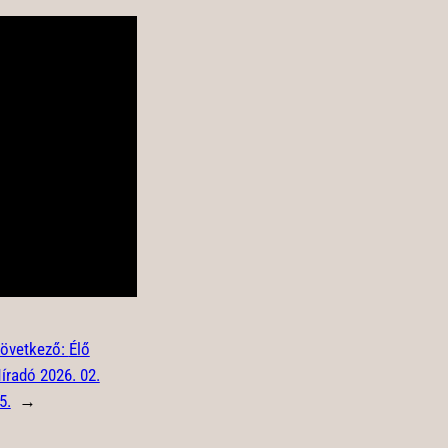
övetkező:
Élő
íradó 2026. 02.
5.
→