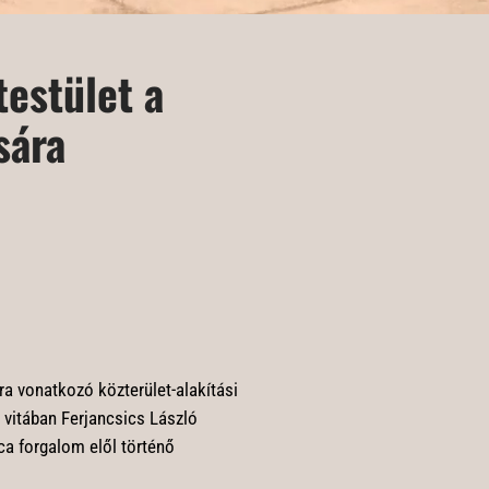
testület a
sára
ra vonatkozó közterület-alakítási
a vitában Ferjancsics László
ca forgalom elől történő