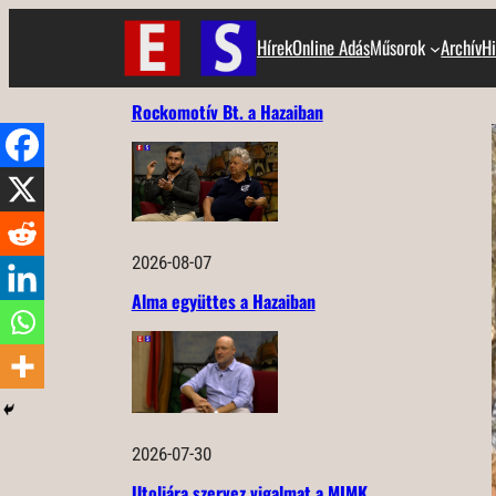
Ugrás
Hírek
Online Adás
Műsorok
Archív
Hi
a
tartalomhoz
Rockomotív Bt. a Hazaiban
2026-08-07
Alma együttes a Hazaiban
2026-07-30
Utoljára szervez vigalmat a MIMK