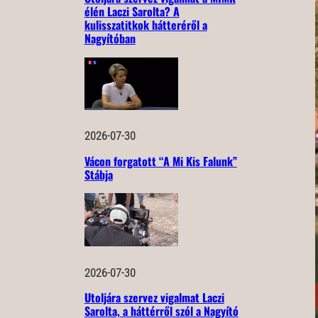
élén Laczi Sarolta? A
kulisszatitkok hátteréről a
Nagyítóban
2026-07-30
Vácon forgatott “A Mi Kis Falunk”
Stábja
2026-07-30
Utoljára szervez vigalmat Laczi
Sarolta, a háttérről szól a Nagyító