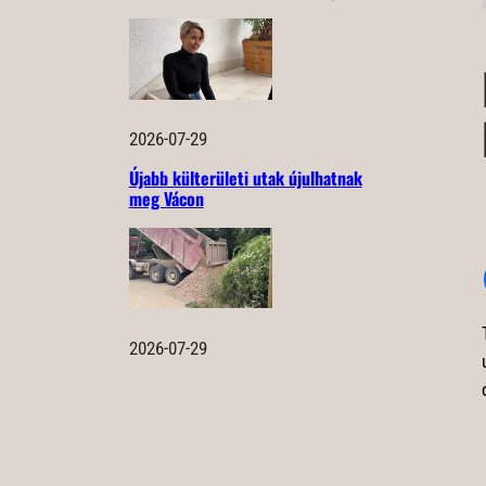
2026-07-29
Újabb külterületi utak újulhatnak
meg Vácon
2026-07-29