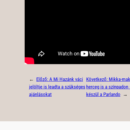
←
Előző:
A Mi Hazánk váci
Következő:
Mikka-makk
jelöltje is leadta a szükséges
herceg is a színpadon
ajánlásokat
készül a Parlando
→