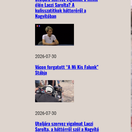
élén Laczi Sarolta? A
kulisszatitkok hátteréről a
Nagyítóban
2026-07-30
Vácon forgatott “A Mi Kis Falunk”
Stábja
2026-07-30
Utoljára szervez vigalmat Laczi
Sarolta, a háttérről szól a Nagyító