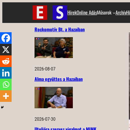
Ugrás
Hírek
Online Adás
Műsorok
Archív
Hi
a
tartalomhoz
Rockomotív Bt. a Hazaiban
2026-08-07
Alma együttes a Hazaiban
2026-07-30
Utoljára szervez vigalmat a MIMK