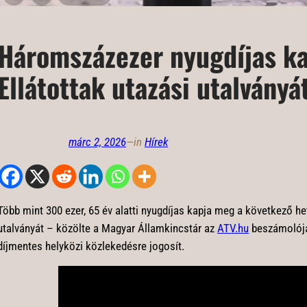
Háromszázezer nyugdíjas k
Ellátottak utazási utalványá
márc 2, 2026
—
in
Hírek
Több mint 300 ezer, 65 év alatti nyugdíjas kapja meg a következő he
utalványát – közölte a Magyar Államkincstár az
ATV.hu
beszámolója 
díjmentes helyközi közlekedésre jogosít.