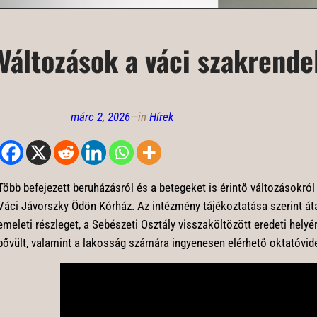
Változások a váci szakrende
márc 2, 2026
—
in
Hírek
Több befejezett beruházásról és a betegeket is érintő változásokról
Váci Jávorszky Ödön Kórház. Az intézmény tájékoztatása szerint átad
emeleti részleget, a Sebészeti Osztály visszaköltözött eredeti helyé
bővült, valamint a lakosság számára ingyenesen elérhető oktatóvide