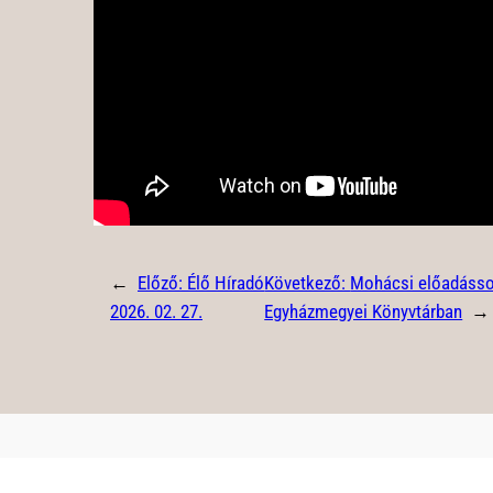
←
Előző:
Élő Híradó
Következő:
Mohácsi előadássor
2026. 02. 27.
Egyházmegyei Könyvtárban
→