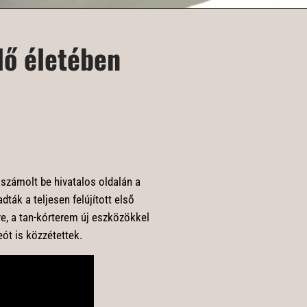
lő életében
 számolt be hivatalos oldalán a
ták a teljesen felújított első
re, a tan-kórterem új eszközökkel
ót is közzétettek.