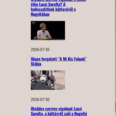
élén Laczi Sarolta? A
kulisszatitkok hátteréről a
Nagyítóban
2026-07-30
Vácon forgatott “A Mi Kis Falunk”
Stábja
2026-07-30
Utoljára szervez vigalmat Laczi
Sarolta, a háttérről szól a Nagyító