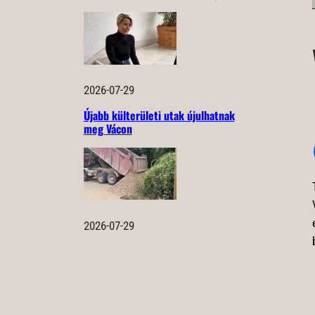
2026-07-29
Újabb külterületi utak újulhatnak
meg Vácon
2026-07-29