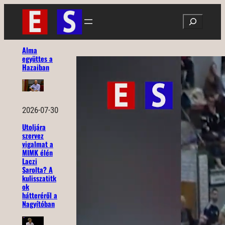
Ugrás
Search
a
tartalomhoz
Alma
együttes a
Hazaiban
2026-07-30
Utoljára
szervez
vigalmat a
MIMK élén
Laczi
Sarolta? A
kulisszatitk
ok
hátteréről a
Nagyítóban