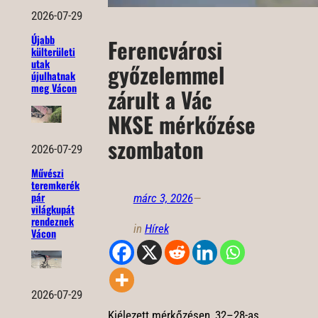
2026-07-29
Újabb
Ferencvárosi
külterületi
utak
győzelemmel
újulhatnak
meg Vácon
zárult a Vác
NKSE mérkőzése
szombaton
2026-07-29
Művészi
teremkerék
pár
márc 3, 2026
—
világkupát
rendeznek
in
Hírek
Vácon
2026-07-29
Kiélezett mérkőzésen, 32–28-as