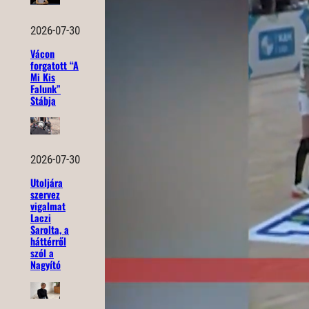
2026-07-30
Vácon
forgatott “A
Mi Kis
Falunk”
Stábja
2026-07-30
Utoljára
szervez
vigalmat
Laczi
Sarolta, a
háttérről
szól a
Nagyító