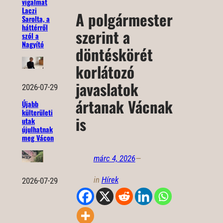
vigalmat
Laczi
A polgármester
Sarolta, a
háttérről
szerint a
szól a
Nagyító
döntéskörét
korlátozó
javaslatok
2026-07-29
ártanak Vácnak
Újabb
külterületi
is
utak
újulhatnak
meg Vácon
márc 4, 2026
—
in
Hírek
2026-07-29