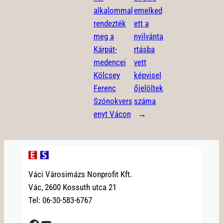
alkalommal
emelked
rendezték
ett a
meg a
nyilvánta
Kárpát-
rtásba
medencei
vett
Kölcsey
képvisel
Ferenc
őjelöltek
Szónokvers
száma
enyt Vácon
→
Váci Városimázs Nonprofit Kft.
Vác, 2600 Kossuth utca 21
Tel: 06-30-583-6767