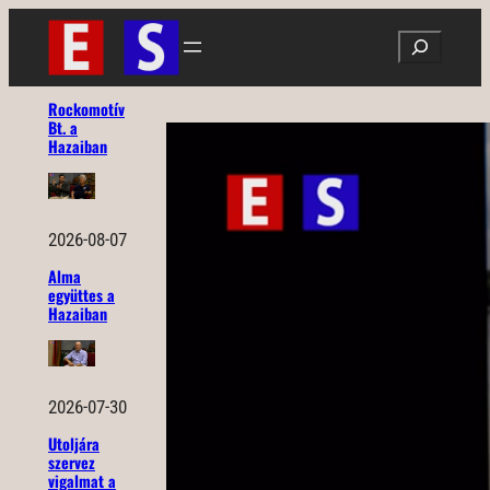
Ugrás
Search
a
tartalomhoz
Rockomotív
Bt. a
Hazaiban
2026-08-07
Alma
együttes a
Hazaiban
2026-07-30
Utoljára
szervez
vigalmat a