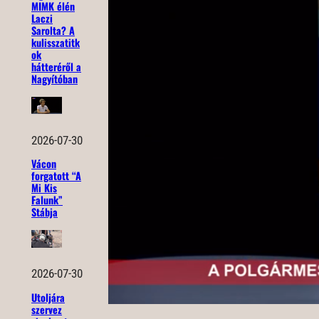
MIMK élén
Laczi
Sarolta? A
kulisszatitk
ok
hátteréről a
Nagyítóban
2026-07-30
Vácon
forgatott “A
Mi Kis
Falunk”
Stábja
2026-07-30
Utoljára
szervez