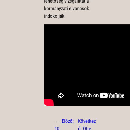
lehetőség vizsgálatát a
kormányzati elvonások
indokolják.
←
Előző:
Következ
10.
ő:
Ötre