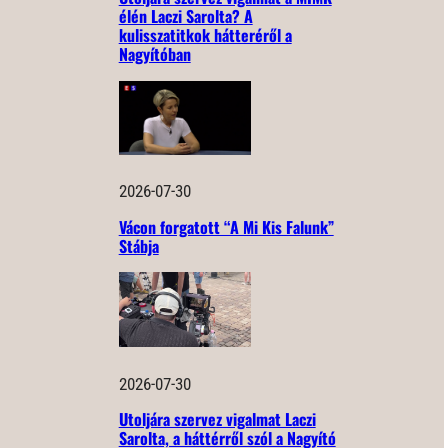
élén Laczi Sarolta? A
kulisszatitkok hátteréről a
Nagyítóban
2026-07-30
Vácon forgatott “A Mi Kis Falunk”
Stábja
2026-07-30
Utoljára szervez vigalmat Laczi
Sarolta, a háttérről szól a Nagyító