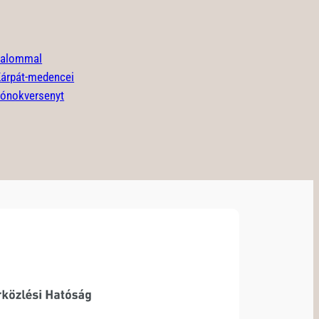
lkalommal
Kárpát-medencei
zónokversenyt