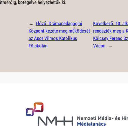
átmérőig, kötegelve helyezhetők ki.
←
Előző:
Drámapedagógiai
Következő:
10. a
Központ kezdte meg működését
rendezték meg a 
az Apor Vilmos Katolikus
Kölcsey Ferenc S
Főiskolán
Vácon
→