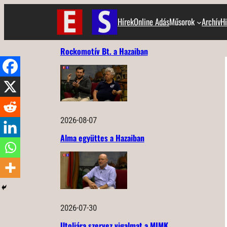
Ugrás
Hírek
Online Adás
Műsorok
Archív
Hi
a
tartalomhoz
Rockomotív Bt. a Hazaiban
2026-08-07
Alma együttes a Hazaiban
2026-07-30
Utoljára szervez vigalmat a MIMK