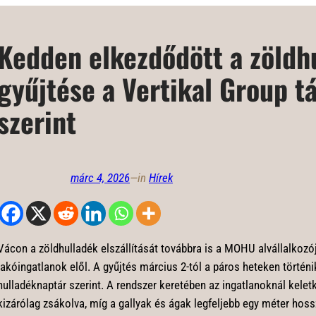
Kedden elkezdődött a zöldh
gyűjtése a Vertikal Group t
szerint
márc 4, 2026
—
in
Hírek
Vácon a zöldhulladék elszállítását továbbra is a MOHU alvállalkozója
lakóingatlanok elől. A gyűjtés március 2-tól a páros heteken történi
hulladéknaptár szerint. A rendszer keretében az ingatlanoknál kele
kizárólag zsákolva, míg a gallyak és ágak legfeljebb egy méter hos