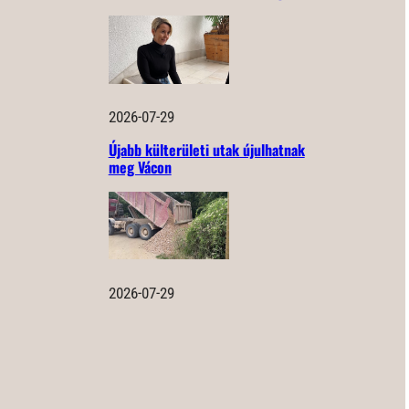
2026-07-29
Újabb külterületi utak újulhatnak
meg Vácon
2026-07-29