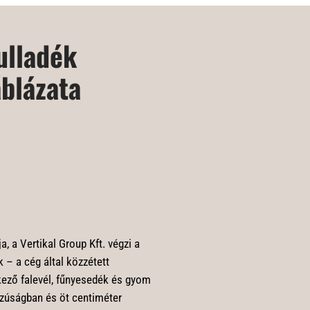
ulladék
áblázata
, a Vertikal Group Kft. végzi a
k – a cég által közzétett
tkező falevél, fűnyesedék és gyom
szúságban és öt centiméter