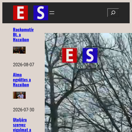
Ugrás
Search
a
tartalomhoz
Rockomotív
Bt. a
Hazaiban
2026-08-07
Alma
együttes a
Hazaiban
2026-07-30
Utoljára
szervez
vigalmat a