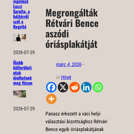
vigalmat
Laczi
Megrongálták
Sarolta, a
háttérről
Rétvári Bence
szól a
Nagyító
aszódi
óriásplakátját
2026-07-29
Újabb
márc 4, 2026
—
külterületi
utak
in
Hírek
újulhatnak
meg Vácon
2026-07-29
Panasz érkezett a váci helyi
választási bizottsághoz Rétvári
Bence egyik óriásplakátjának