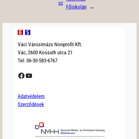
sz
Főiskolán
→
Váci Városimázs Nonprofit Kft.
Vác, 2600 Kossuth utca 21
Tel: 06-30-583-6767
Facebook
YouTube
Adatvédelem
Szerződések