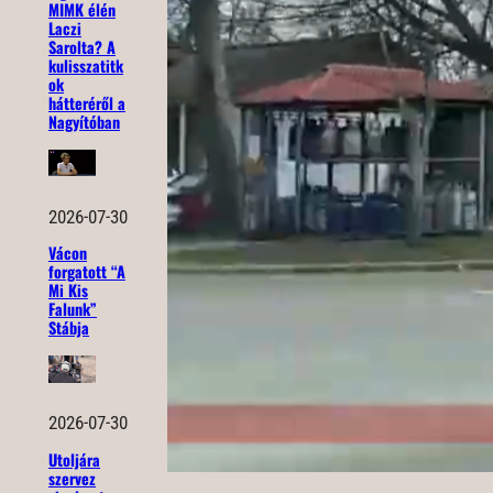
MIMK élén
Laczi
Sarolta? A
kulisszatitk
ok
hátteréről a
Nagyítóban
2026-07-30
Vácon
forgatott “A
Mi Kis
Falunk”
Stábja
2026-07-30
Utoljára
szervez