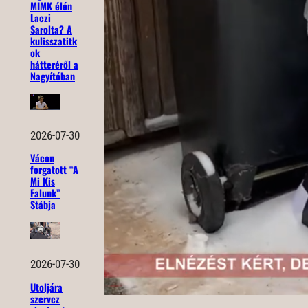
MIMK élén
Laczi
Sarolta? A
kulisszatitk
ok
hátteréről a
Nagyítóban
2026-07-30
Vácon
forgatott “A
Mi Kis
Falunk”
Stábja
2026-07-30
Utoljára
szervez