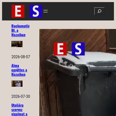
Ugrás
Search
a
tartalomhoz
Rockomotív
Bt. a
Hazaiban
2026-08-07
Alma
együttes a
Hazaiban
2026-07-30
Utoljára
szervez
vigalmat a