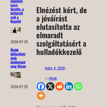
vigalmat
Laczi
Elnézést kért, de
Sarolta, a
háttérről
a jóváírást
szól a
Nagyító
elutasította az
elmaradt
szolgáltatásért a
2026-07-29
hulladékkezelő
Újabb
külterületi
utak
újulhatnak
meg Vácon
márc 6, 2026
—
in
Hírek
2026-07-29