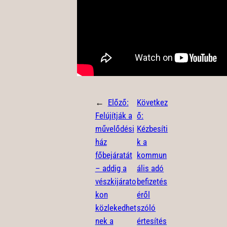
←
Előző:
Következ
Felújítják a
ő:
művelődési
Kézbesíti
ház
k a
főbejáratát
kommun
– addig a
ális adó
vészkijárato
befizetés
kon
éről
közlekedhet
szóló
nek a
értesítés