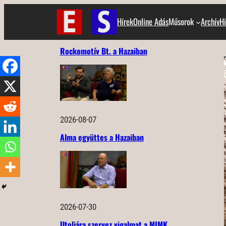
Ugrás
Hírek
Online Adás
Műsorok
Archív
Hi
a
tartalomhoz
Rockomotív Bt. a Hazaiban
2026-08-07
Alma együttes a Hazaiban
2026-07-30
Utoljára szervez vigalmat a MIMK