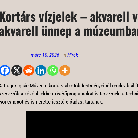
Kortárs vízjelek – akvarell v
akvarell ünnep a múzeumba
márc 10, 2026
—
in
Hírek
A Tragor Ignác Múzeum kortárs alkotók festményeiből rendez kiállí
szervezők a későbbiekben kísérőprogramokat is terveznek: a techn
workshopot és ismeretterjesztő előadást tartanak.