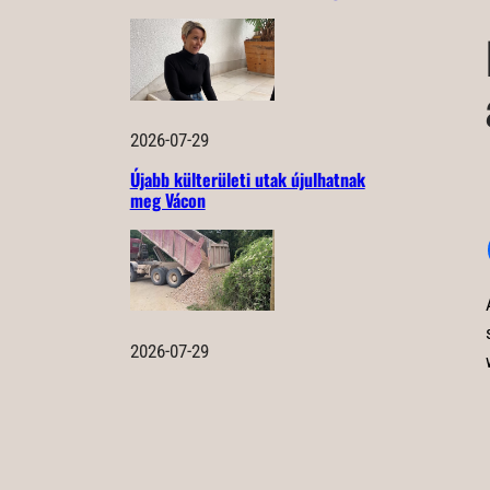
2026-07-29
Újabb külterületi utak újulhatnak
meg Vácon
2026-07-29