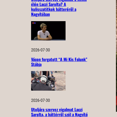
élén Laczi Sarolta? A
kulisszatitkok hátteréről a
Nagyítóban
2026-07-30
Vácon forgatott “A Mi Kis Falunk”
Stábja
2026-07-30
Utoljára szervez vigalmat Laczi
Sarolta, a háttérről szól a Nagyító