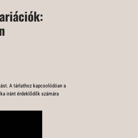
ariációk:
n
tást. A tárlathoz kapcsolódóan a
ika iránt érdeklődők számára