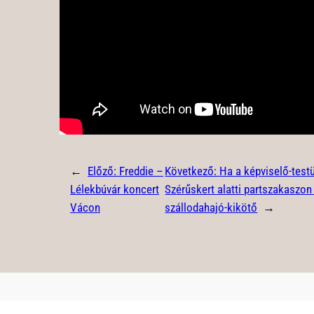
←
Előző:
Freddie –
Következő:
Ha a képviselő-testü
Lélekbúvár koncert
Szérűskert alatti partszakaszon
Vácon
szállodahajó-kikötő
→