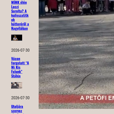
MIMK élén
Laczi
Sarolta? A
kulisszatitk
ok
hátteréről a
Nagyítóban
2026-07-30
Vácon
forgatott “A
Mi Kis
Falunk”
Stábja
2026-07-30
Utoljára
szervez