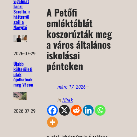
vigalmat
Laczi
A Petőfi
Sarolta, a
háttérről
emléktáblát
szól a
Nagyító
koszorúzták meg
a város általános
iskolásai
2026-07-29
pénteken
Újabb
külterületi
utak
újulhatnak
meg Vácon
márc 17, 2026
—
in
Hírek
2026-07-29