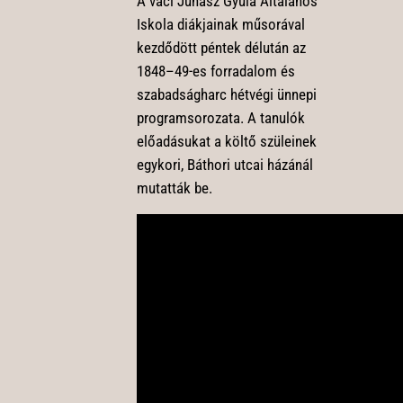
A váci Juhász Gyula Általános
Iskola diákjainak műsorával
kezdődött péntek délután az
1848–49-es forradalom és
szabadságharc hétvégi ünnepi
programsorozata. A tanulók
előadásukat a költő szüleinek
egykori, Báthori utcai házánál
mutatták be.