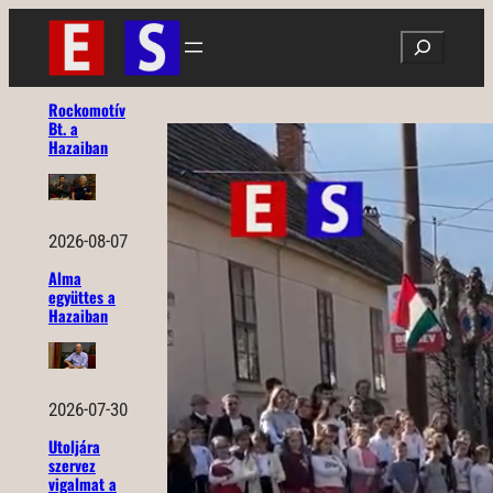
Ugrás
Search
a
tartalomhoz
Rockomotív
Bt. a
Hazaiban
2026-08-07
Alma
együttes a
Hazaiban
2026-07-30
Utoljára
szervez
vigalmat a