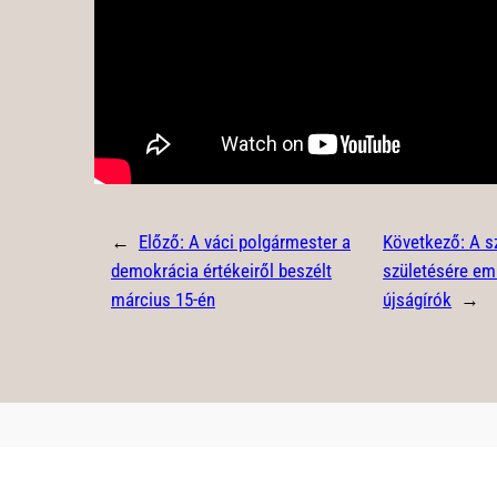
←
Előző:
A váci polgármester a
Következő:
A s
demokrácia értékeiről beszélt
születésére em
március 15-én
újságírók
→