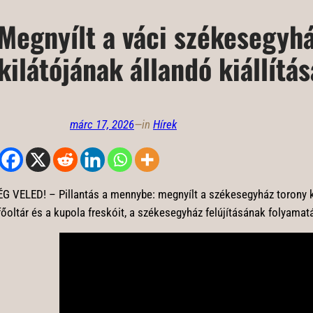
Megnyílt a váci székesegyh
kilátójának állandó kiállítás
márc 17, 2026
—
in
Hírek
ÉG VELED! – Pillantás a mennybe: megnyílt a székesegyház torony ki
főoltár és a kupola freskóit, a székesegyház felújításának folyamatá