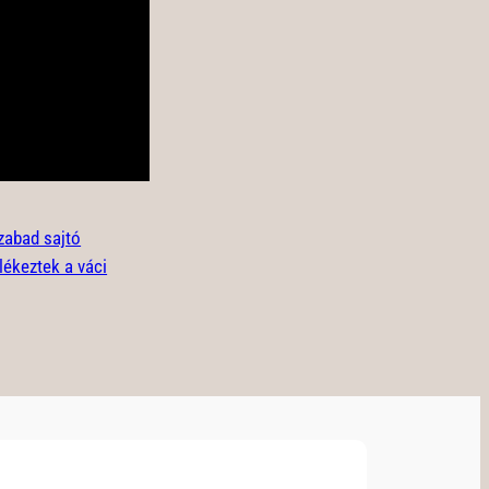
zabad sajtó
lékeztek a váci