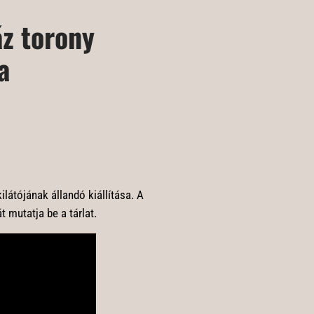
áz torony
a
látójának állandó kiállítása. A
t mutatja be a tárlat.