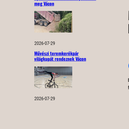
meg Vácon
2026-07-29
Művészi teremkerékpár
világkupát rendeznek Vácon
2026-07-29