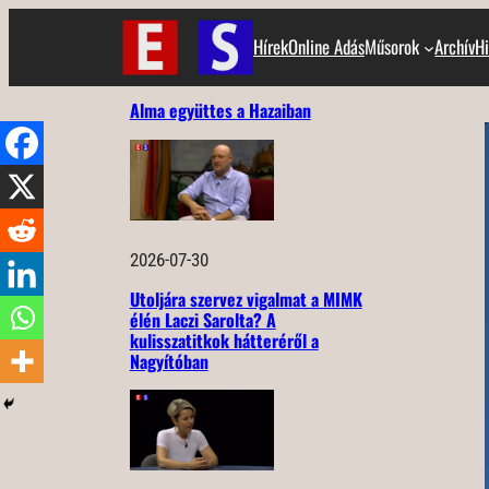
Ugrás
Hírek
Online Adás
Műsorok
Archív
Hi
a
tartalomhoz
Alma együttes a Hazaiban
2026-07-30
Utoljára szervez vigalmat a MIMK
élén Laczi Sarolta? A
kulisszatitkok hátteréről a
Nagyítóban