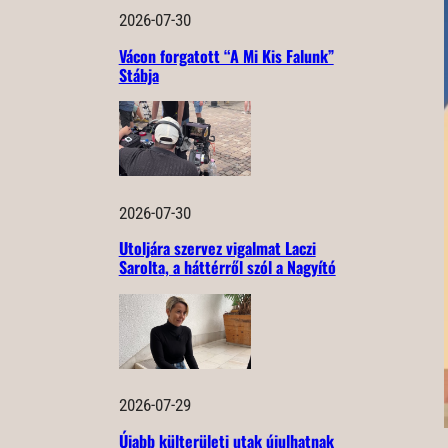
2026-07-30
Vácon forgatott “A Mi Kis Falunk”
Stábja
2026-07-30
Utoljára szervez vigalmat Laczi
Sarolta, a háttérről szól a Nagyító
2026-07-29
Újabb külterületi utak újulhatnak