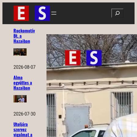
Ugrás
Search
a
tartalomhoz
Rockomotív
Bt. a
Hazaiban
2026-08-07
Alma
együttes a
Hazaiban
2026-07-30
Utoljára
szervez
vigalmat a