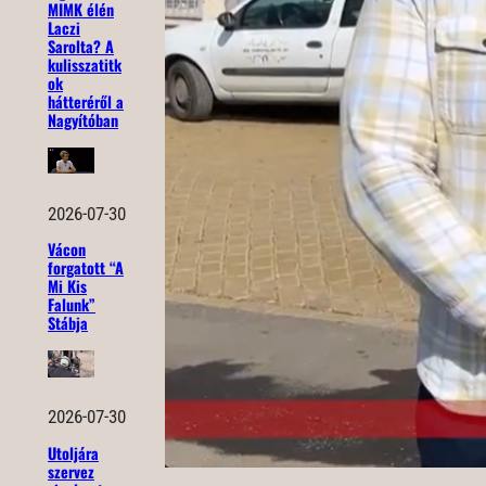
MIMK élén
Laczi
Sarolta? A
kulisszatitk
ok
hátteréről a
Nagyítóban
2026-07-30
Vácon
forgatott “A
Mi Kis
Falunk”
Stábja
2026-07-30
Utoljára
szervez