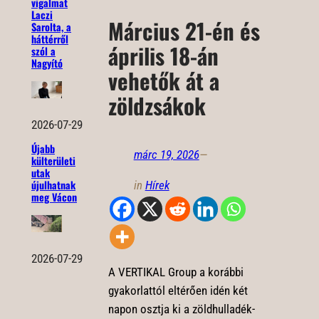
vigalmat
Laczi
Március 21-én és
Sarolta, a
háttérről
április 18-án
szól a
Nagyító
vehetők át a
zöldzsákok
2026-07-29
Újabb
márc 19, 2026
—
külterületi
utak
újulhatnak
in
Hírek
meg Vácon
2026-07-29
A VERTIKAL Group a korábbi
gyakorlattól eltérően idén két
napon osztja ki a zöldhulladék-