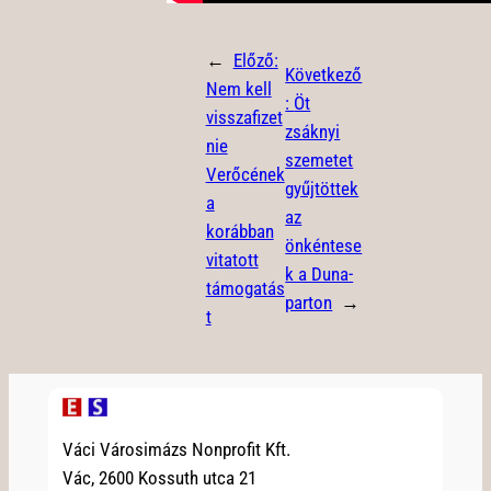
←
Előző:
Következő
Nem kell
:
Öt
visszafizet
zsáknyi
nie
szemetet
Verőcének
gyűjtöttek
a
az
korábban
önkéntese
vitatott
k a Duna-
támogatás
parton
→
t
Váci Városimázs Nonprofit Kft.
Vác, 2600 Kossuth utca 21