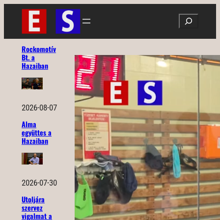
Ugrás
Search
a
tartalomhoz
Rockomotív
Bt. a
Hazaiban
2026-08-07
Alma
együttes a
Hazaiban
2026-07-30
Utoljára
szervez
vigalmat a