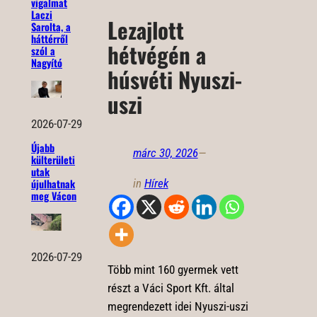
vigalmat
Laczi
Lezajlott
Sarolta, a
háttérről
hétvégén a
szól a
Nagyító
húsvéti Nyuszi-
uszi
2026-07-29
Újabb
márc 30, 2026
—
külterületi
utak
in
Hírek
újulhatnak
meg Vácon
2026-07-29
Több mint 160 gyermek vett
részt a Váci Sport Kft. által
megrendezett idei Nyuszi-uszi