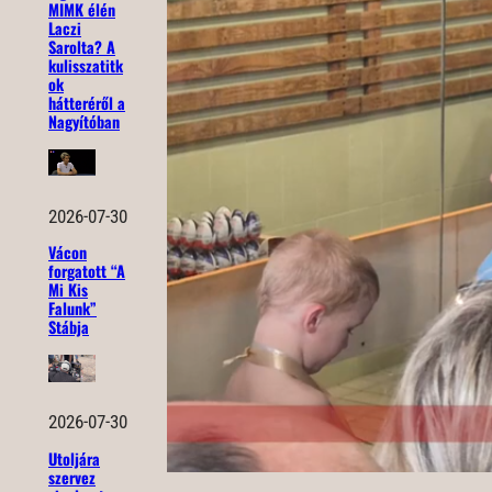
MIMK élén
Laczi
Sarolta? A
kulisszatitk
ok
hátteréről a
Nagyítóban
2026-07-30
Vácon
forgatott “A
Mi Kis
Falunk”
Stábja
2026-07-30
Utoljára
szervez