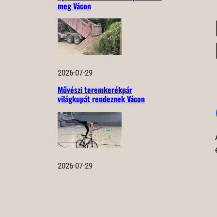
meg Vácon
2026-07-29
Művészi teremkerékpár
világkupát rendeznek Vácon
2026-07-29