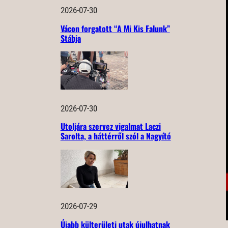
2026-07-30
Vácon forgatott “A Mi Kis Falunk”
Stábja
2026-07-30
Utoljára szervez vigalmat Laczi
Sarolta, a háttérről szól a Nagyító
2026-07-29
Újabb külterületi utak újulhatnak