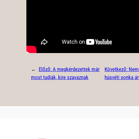
←
Előző:
A megkérdezettek már
Következő:
Nem 
most tudják, kire szavaznak
húsvéti sonka ár