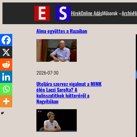
Ugrás
Hírek
Online Adás
Műsorok
Archív
Hi
a
tartalomhoz
Alma együttes a Hazaiban
2026-07-30
Utoljára szervez vigalmat a MIMK
élén Laczi Sarolta? A
kulisszatitkok hátteréről a
Nagyítóban