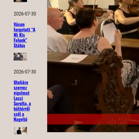
2026-07-30
Vácon
forgatott “A
Mi Kis
Falunk”
Stábja
2026-07-30
Utoljára
szervez
vigalmat
Laczi
Sarolta, a
háttérről
szól a
Nagyító