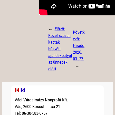
←
Előző:
Követk
Közel százan
ező:
kaptak
Híradó
húsvéti
2026.
ajándékbatyut
03. 27.
az ünnepek
→
előtt
Váci Városimázs Nonprofit Kft.
Vác, 2600 Kossuth utca 21
Tel: 06-30-583-6767