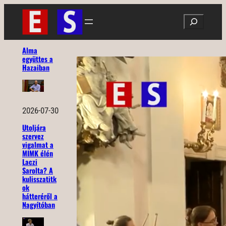
Ugrás
Search
a
tartalomhoz
Alma
együttes a
Hazaiban
2026-07-30
Utoljára
szervez
vigalmat a
MIMK élén
Laczi
Sarolta? A
kulisszatitk
ok
hátteréről a
Nagyítóban