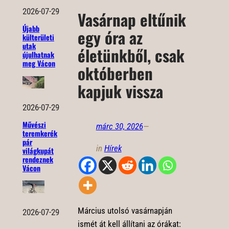
2026-07-29
Vasárnap eltűnik
Újabb
egy óra az
külterületi
utak
életünkből, csak
újulhatnak
meg Vácon
októberben
kapjuk vissza
2026-07-29
Művészi
márc 30, 2026
—
teremkerék
pár
in
Hírek
világkupát
rendeznek
Vácon
Március utolsó vasárnapján
2026-07-29
ismét át kell állítani az órákat: