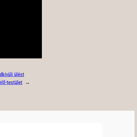
dkívüli ülést
elő-testület
→