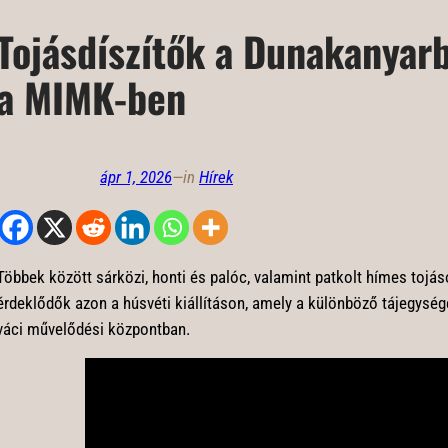
Tojásdíszítők a Dunakanyarb
a MIMK-ben
ápr 1, 2026
—
in
Hírek
Többek között sárközi, honti és palóc, valamint patkolt hímes toj
érdeklődők azon a húsvéti kiállításon, amely a különböző tájegysége
váci művelődési központban.