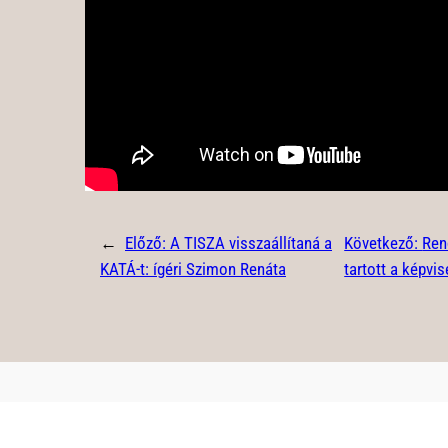
←
Előző:
A TISZA visszaállítaná a
Következő:
Ren
KATÁ-t: ígéri Szimon Renáta
tartott a képvis