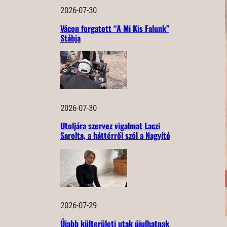
2026-07-30
Vácon forgatott “A Mi Kis Falunk”
Stábja
2026-07-30
Utoljára szervez vigalmat Laczi
Sarolta, a háttérről szól a Nagyító
2026-07-29
Újabb külterületi utak újulhatnak