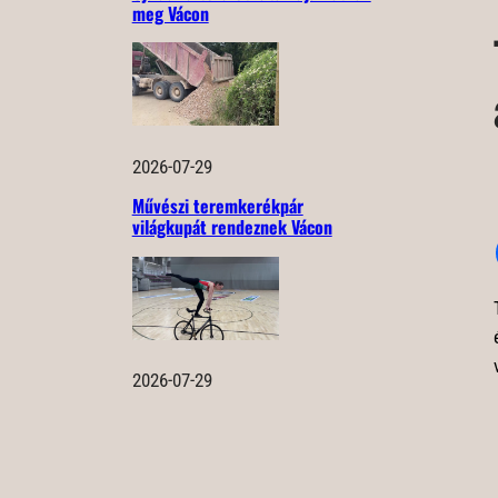
meg Vácon
2026-07-29
Művészi teremkerékpár
világkupát rendeznek Vácon
2026-07-29