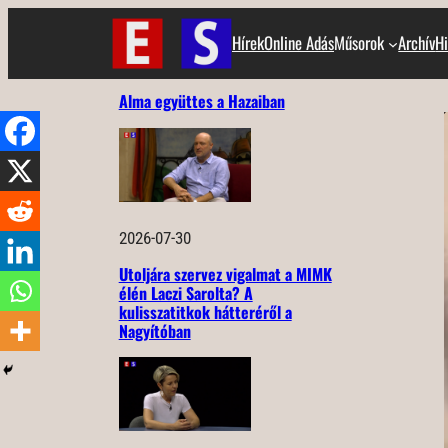
Ugrás
Hírek
Online Adás
Műsorok
Archív
Hi
a
tartalomhoz
Alma együttes a Hazaiban
2026-07-30
Utoljára szervez vigalmat a MIMK
élén Laczi Sarolta? A
kulisszatitkok hátteréről a
Nagyítóban